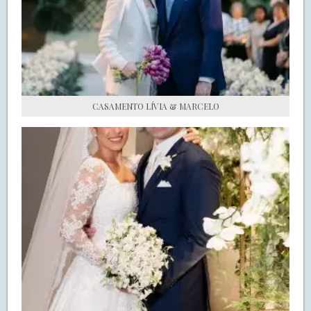
S.O.S CASADAS
FALE COM O SAY I DO
CASAMENTO LÍVIA & MARCELO