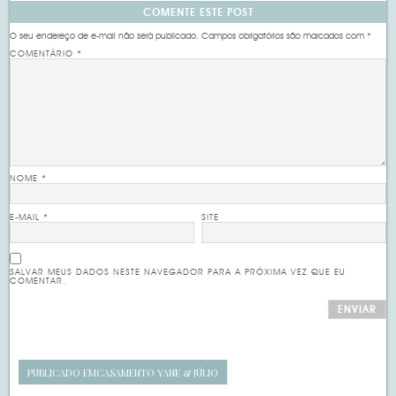
COMENTE ESTE POST
O seu endereço de e-mail não será publicado.
Campos obrigatórios são marcados com
*
COMENTÁRIO
*
NOME
*
E-MAIL
*
SITE
SALVAR MEUS DADOS NESTE NAVEGADOR PARA A PRÓXIMA VEZ QUE EU
COMENTAR.
PUBLICADO EM
CASAMENTO YANE & JÚLIO