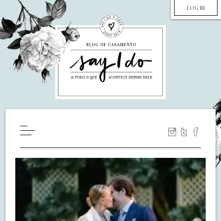
LOG IN
HOME
WILL YOU MARRY ME?
LUA DE MEL
COZINHA
DECORAÇÃO
DE NOIVA PRA NOIVA