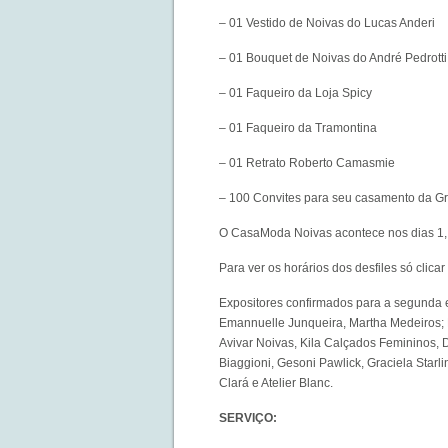
– 01 Vestido de Noivas do Lucas Anderi
– 01 Bouquet de Noivas do André Pedrotti
– 01 Faqueiro da Loja Spicy
– 01 Faqueiro da Tramontina
– 01 Retrato Roberto Camasmie
– 100 Convites para seu casamento da Gra
O CasaModa Noivas acontece nos dias 1, 2
Para ver os horários dos desfiles
só clicar
Expositores confirmados para a segunda e
Emannuelle Junqueira, Martha Medeiros; L
Avivar Noivas, Kila Calçados Femininos, Da
Biaggioni, Gesoni Pawlick, Graciela Starl
Clará e Atelier Blanc.
SERVIÇO: