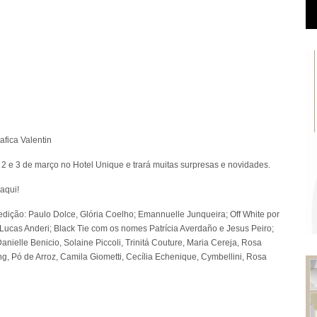
fica Valentin
 e 3 de março no Hotel Unique e trará muitas surpresas e novidades.
 aqui
!
dição: Paulo Dolce, Glória Coelho; Emannuelle Junqueira; Off White por
ucas Anderi; Black Tie com os nomes Patrícia Averdaño e Jesus Peiro;
nielle Benicio, Solaine Piccoli, Trinitá Couture, Maria Cereja, Rosa
ing, Pó de Arroz, Camila Giometti, Cecília Echenique, Cymbellini, Rosa