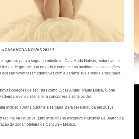
ara o CASAMODA NOIVAS 2013!!
 o ingresso para a segunda edição do CasaModa Noivas, maior evento
á tempo de garantir sua entrada e conhecer as novidades das coleções
ta acessar
www.casamodanoivas.com
e garantir sua entrada antecipada
novas coleções de estilistas como Lucas Anderi, Paulo Dolce, Glória
eiros, quem visitar a feira concorrerá a sorteios de:
ntar incluso. (Diaria durante a semana, para ser usufruída em 2013)
m regime All Inclusive (tudo incluído) no exclusivo e luxuoso Le Blanc Spa
oração da zona hoteleira de Cancun – México.