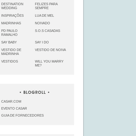
DESTINATION
FELIZES PARA
WEDDING
SEMPRE
INSPIRAÇÕES
LUA DE MEL
MADRINHAS
NOIVADO
PD PAULO
S.O.S CASADAS
RAMALHO
SAY BABY
SAY I DO
VESTIDO DE
VESTIDO DE NOIVA
MADRINHA
VESTIDOS
WILL YOU MARRY
ME?
BLOGROLL
CASAR.COM
EVENTO CASAR
GUIA DE FORNECEDORES