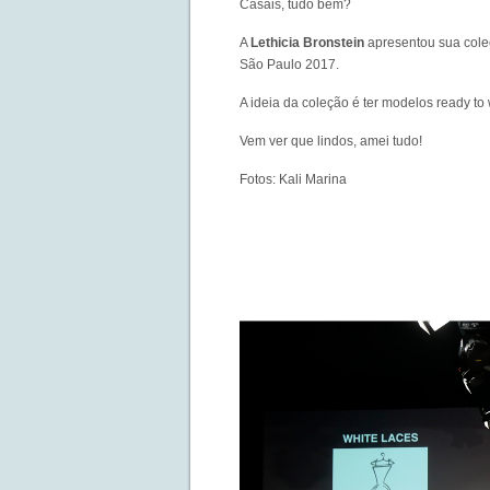
Casais, tudo bem?
A
Lethicia Bronstein
apresentou sua col
São Paulo 2017.
A ideia da coleção é ter modelos ready to
Vem ver que lindos, amei tudo!
Fotos: Kali Marina