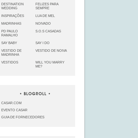
DESTINATION
FELIZES PARA
WEDDING
SEMPRE
INSPIRAÇÕES
LUA DE MEL
MADRINHAS
NOIVADO
PD PAULO
S.O.S CASADAS
RAMALHO
SAY BABY
SAY I DO
VESTIDO DE
VESTIDO DE NOIVA
MADRINHA
VESTIDOS
WILL YOU MARRY
ME?
BLOGROLL
CASAR.COM
EVENTO CASAR
GUIA DE FORNECEDORES