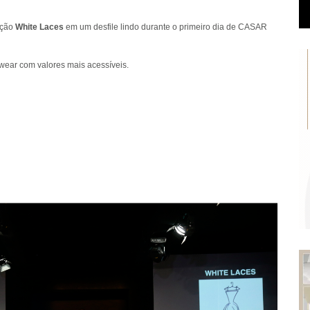
eção
White Laces
em um desfile lindo durante o primeiro dia de CASAR
 wear com valores mais acessíveis.