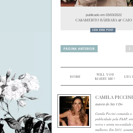
publicado em 03/03/2022
CASAMENTO BÁRBARA & CAIO
LEIA ESSE POST
PÁGINA ANTERIOR
1
WILL YOU
HOME
LUA 
MARRY ME?
CAMILA PICCINI
autora do Say I Do
Camila Piccini comanda o 
publicidade pela FAAP, en
noiva e sentiu necessidade 
mulheres. Em 2011, assum