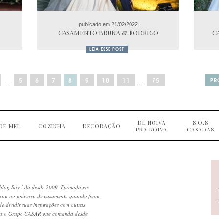
publicado em 21/02/2022
CASAMENTO BRUNA & RODRIGO
C
LEIA ESSE POST
5
6
7
8
9
10
11
75
PR
…
…
DE NOIVA
S.O.S
DE MEL
COZINHA
DECORAÇÃO
PRA NOIVA
CASADAS
blog Say I do desde 2009. Formada em
trou no universo de casamento quando ficou
de dividir suas inspirações com outras
iu o Grupo CASAR que comanda desde