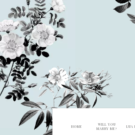
WILL YOU
HOME
LUA 
MARRY ME?