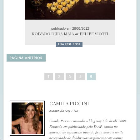
publicado em 28/01/2012
NOIVADO DUDA MAIA & FELIPE VIOTTI
LEIA ESSE POST
PÁGINA ANTERIOR
1
2
3
4
5
CAMILA PICCINI
autora do Say I Do
Camila Piccini comanda o blog Say I do desde 2009.
Formada em publicidade pela FAAP, entrou no
universo de casamento quando ficou noiva e sentiu
necessidade de dividir suas inspirações com outras