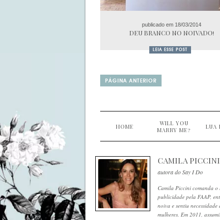
publicado em 18/03/2014
DEU BRANCO NO NOIVADO!
LEIA ESSE POST
PÁGINA ANTERIOR
WILL YOU
HOME
LUA 
MARRY ME?
CAMILA PICCINI
autora do Say I Do
Camila Piccini comanda o 
publicidade pela FAAP, en
noiva e sentiu necessidade 
mulheres. Em 2011, assum