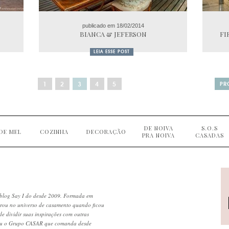
publicado em 18/02/2014
BIANCA & JEFERSON
FI
LEIA ESSE POST
1
2
3
4
5
PR
DE NOIVA
S.O.S
DE MEL
COZINHA
DECORAÇÃO
PRA NOIVA
CASADAS
blog Say I do desde 2009. Formada em
trou no universo de casamento quando ficou
de dividir suas inspirações com outras
iu o Grupo CASAR que comanda desde