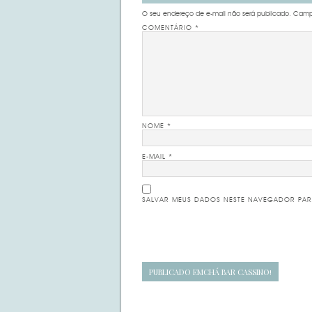
O seu endereço de e-mail não será publicado.
Campo
COMENTÁRIO
*
NOME
*
E-MAIL
*
SALVAR MEUS DADOS NESTE NAVEGADOR PAR
Navegação
PUBLICADO EM
CHÁ BAR CASSINO!
de