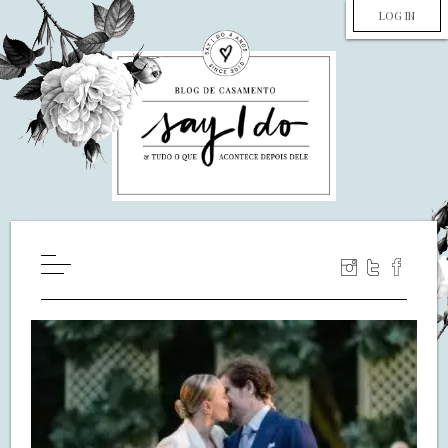
LOG IN
HOME
WILL YOU MARRY ME?
LUA DE MEL
COZINHA
DECORAÇÃO
DE NOIVA PRA NOIVA