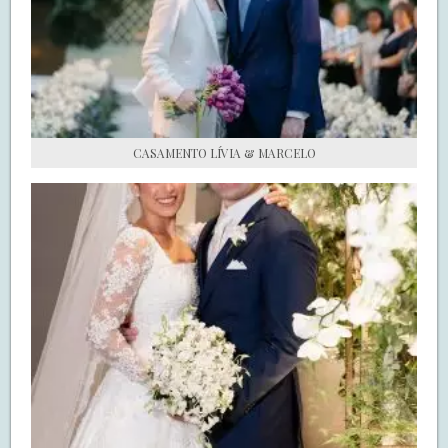
S.O.S CASADAS
FALE COM O SAY I DO
CASAMENTO LÍVIA & MARCELO