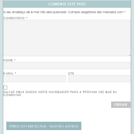
COMENTE ESTE POST
O seu endereço de e-mail não será publicado.
Campos obrigatórios são marcados com
*
COMENTÁRIO
*
NOME
*
E-MAIL
*
SITE
SALVAR MEUS DADOS NESTE NAVEGADOR PARA A PRÓXIMA VEZ QUE EU
COMENTAR.
PUBLICADO EM
CHÁ BAR – ISADORA & JORGE