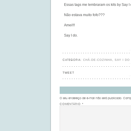
Essas tags me lembraram os kits by Say I
Não estava muito fofo???
Amei!!!
Say I do.
CHÁ-DE-COZINHA
SAY I DO
CATEGORIA:
,
TWEET
O seu endereço de e-mail não será publicado.
Campo
COMENTÁRIO
*