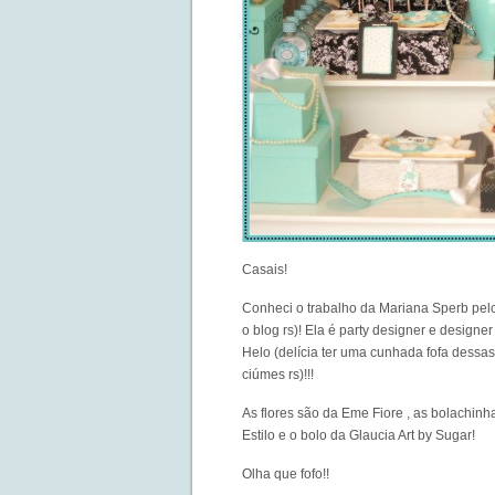
Casais!
Conheci o trabalho da
Mariana Sperb
pelo
o blog rs)! Ela é party designer e designer
Helo (delícia ter uma cunhada fofa dess
ciúmes rs)!!!
As flores são da
Eme Fiore
, as bolachin
Estilo
e o bolo da Glaucia Art by Sugar!
Olha que fofo!!