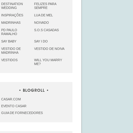
DESTINATION
FELIZES PARA
WEDDING
SEMPRE
INSPIRAÇÕES
LUA DE MEL
MADRINHAS
NOIVADO
PD PAULO
S.O.S CASADAS
RAMALHO
SAY BABY
SAY I DO
VESTIDO DE
VESTIDO DE NOIVA
MADRINHA
VESTIDOS
WILL YOU MARRY
ME?
BLOGROLL
CASAR.COM
EVENTO CASAR
GUIA DE FORNECEDORES