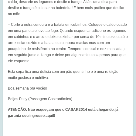
caldo, descarte os legumes e desfie o frango. Aliás, uma dica para
desfiar o frango é colocar na batedeira! É bem mais prático que desfiar
na mão.
– Corte a outra cenoura e a batata em cubinhos. Coloque o caldo coado
em uma panela e leve ao fogo. Quando esquentar adicione os legumes
em cubinhos e o arroz e deixe cozinhar por cerca de 10 minutos ou até o
arroz estar cozido e a batata e a cenoura macias mas com um
pouquinho de resistência no centro. Tempere com sal e noz-moscada, e
em seguida junte o frango e deixe por alguns minutos apenas para que
ele esquente.
Esta sopa fica uma delícia com um pão quentinho e é uma refeição
muito gostosa e nutritiva.
Boa semana pra vocês!
Beijos Patty (
Passagem Gastronômica
)
ATENÇÃO: Não esqueçam que o
CASAR2014
está chegando, já
garanta seu ingresso
aqui
!!