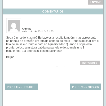
COMENTÁRIOS
Camila
6 de maio de 2014 às 11:50
Sopa é uma delícia, né? Eu faço esta receita também, mas acrescento
na panela de pressão um tomate cortado ao meio. Depois de coar, tiro o
talo de salsa e o louro e bato no liquidificador. Quando a sopa está
pronta, coloco a mistura batida na panela e deixo mais uns 3
minutinhos. Ela engrossa, fica maravilhosa!
Beijos
RESPONDER
POSTS MAIS RECENTES
POSTS MAIS ANTIGOS
Navegação