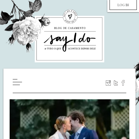
LOG IN
HOME
WILL YOU MARRY ME?
LUA DE MEL
COZINHA
DECORAÇÃO
DE NOIVA PRA NOIVA