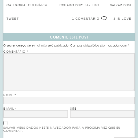
CULINÁRIA
CATEGORIA:
POSTADO POR:
SAY I DO
SALVAR POST
TWEET
1 COMENTÁRIO
IN LOVE
3
COMENTE ESTE POST
O seu endereço de e-mail não será publicado.
Campos obrigatórios são marcados com
*
COMENTÁRIO
*
NOME
*
E-MAIL
*
SITE
SALVAR MEUS DADOS NESTE NAVEGADOR PARA A PRÓXIMA VEZ QUE EU
COMENTAR.