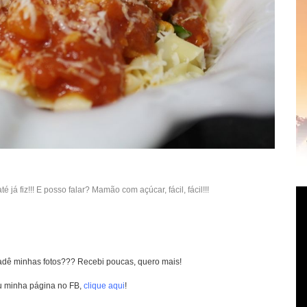
até já fiz!!! E posso falar? Mamão com açúcar, fácil, fácil!!!
cadê minhas fotos??? Recebi poucas, quero mais!
u minha página no FB,
clique aqui
!