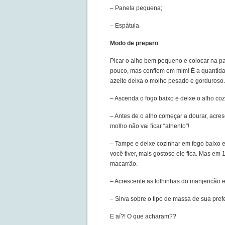
– Panela pequena;
– Espátula.
Modo de preparo
:
Picar o alho bem pequeno e colocar na pa
pouco, mas confiem em mim! É a quantida
azeite deixa o molho pesado e gorduroso.
– Ascenda o fogo baixo e deixe o alho coz
– Antes de o alho começar a dourar, acr
molho não vai ficar “alhento”!
– Tampe e deixe cozinhar em fogo baixo 
você tiver, mais gostoso ele fica. Mas em 
macarrão.
– Acrescente as folhinhas do manjericão e
– Sirva sobre o tipo de massa de sua pref
E aí?! O que acharam??