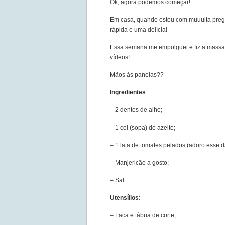
Ok, agora podemos começar!
Em casa, quando estou com muuuita preguiç
rápida e uma delícia!
Essa semana me empolguei e fiz a massa 
vídeos!
Mãos às panelas??
Ingredientes
:
– 2 dentes de alho;
– 1 col (sopa) de azeite;
– 1 lata de tomates pelados (adoro esse d
– Manjericão a gosto;
– Sal.
Utensílios
:
– Faca e tábua de corte;