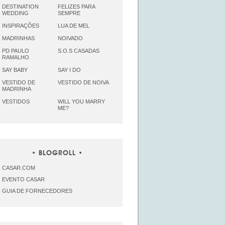
DESTINATION
FELIZES PARA
WEDDING
SEMPRE
INSPIRAÇÕES
LUA DE MEL
MADRINHAS
NOIVADO
PD PAULO
S.O.S CASADAS
RAMALHO
SAY BABY
SAY I DO
VESTIDO DE
VESTIDO DE NOIVA
MADRINHA
VESTIDOS
WILL YOU MARRY
ME?
BLOGROLL
CASAR.COM
EVENTO CASAR
GUIA DE FORNECEDORES