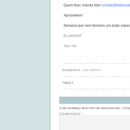
Quem fizer, manda foto!
contato@tatianaa
Aproveitem!
Semana que vem teremos um prato especia
Eu adorei!!!
Say I do.
CULINÁRIA
CATEGORIA:
TWEET
O seu endereço de e-mail não será publicado.
Campo
COMENTÁRIO
*