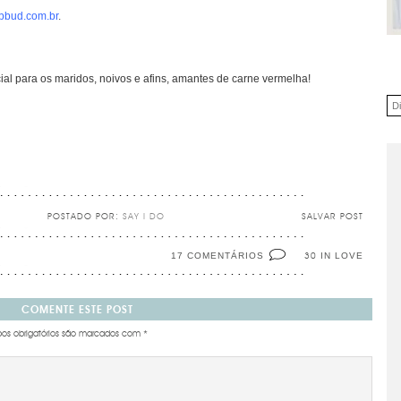
bbud.com.br
.
l para os maridos, noivos e afins, amantes de carne vermelha!
POSTADO POR:
SAY I DO
SALVAR POST
17 COMENTÁRIOS
IN LOVE
30
COMENTE ESTE POST
s obrigatórios são marcados com
*