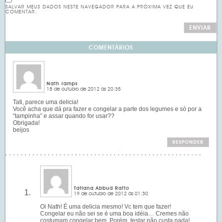
SALVAR MEUS DADOS NESTE NAVEGADOR PARA A PRÓXIMA VEZ QUE EU
COMENTAR.
COMENTÁRIOS
Nath ramps
18 de outubro de 2012 às 20:35
Tati, parece uma delicia!
Você acha que dá pra fazer e congelar a parte dos legumes e só por a
“tampinha” e assar quando for usar??
Obrigada!
beijos
RESPONDER
Tatiana Abbud Ratto
19 de outubro de 2012 às 01:30
Oi Nath! É uma delicia mesmo! Vc tem que fazer!
Congelar eu não sei se é uma boa idéia… Cremes não
costumam congelar bem. Porém, testar não custa nada!