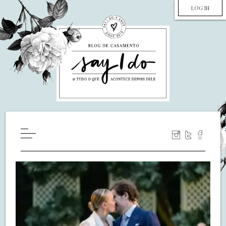
LOG IN
HOME
WILL YOU MARRY ME?
LUA DE MEL
COZINHA
DECORAÇÃO
DE NOIVA PRA NOIVA