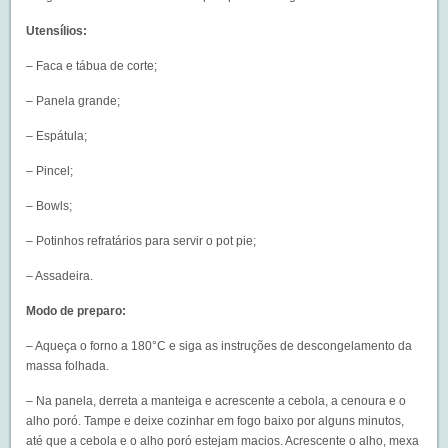
Utensílios:
– Faca e tábua de corte;
– Panela grande;
– Espátula;
– Pincel;
– Bowls;
– Potinhos refratários para servir o pot pie;
– Assadeira.
Modo de preparo:
– Aqueça o forno a 180°C e siga as instruções de descongelamento da
massa folhada.
– Na panela, derreta a manteiga e acrescente a cebola, a cenoura e o
alho poró. Tampe e deixe cozinhar em fogo baixo por alguns minutos,
até que a cebola e o alho poró estejam macios. Acrescente o alho, mexa