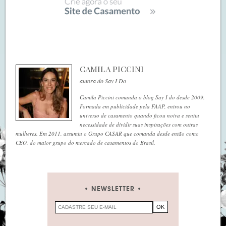
CAMILA PICCINI
autora do Say I Do
Camila Piccini comanda o blog Say I do desde 2009.
Formada em publicidade pela FAAP, entrou no
universo de casamento quando ficou noiva e sentiu
necessidade de dividir suas inspirações com outras
mulheres. Em 2011, assumiu o Grupo CASAR que comanda desde então como
CEO, do maior grupo do mercado de casamentos do Brasil.
NEWSLETTER