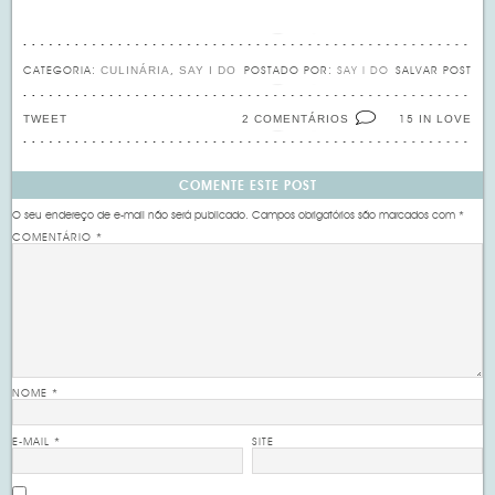
CULINÁRIA
SAY I DO
CATEGORIA:
,
POSTADO POR:
SAY I DO
SALVAR POST
TWEET
2 COMENTÁRIOS
IN LOVE
15
COMENTE ESTE POST
O seu endereço de e-mail não será publicado.
Campos obrigatórios são marcados com
*
COMENTÁRIO
*
NOME
*
E-MAIL
*
SITE