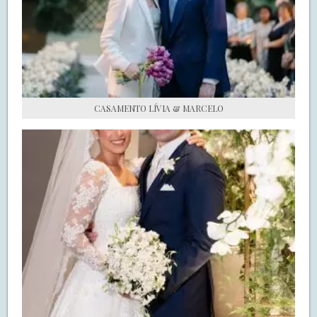
S.O.S CASADAS
FALE COM O SAY I DO
CASAMENTO LÍVIA & MARCELO