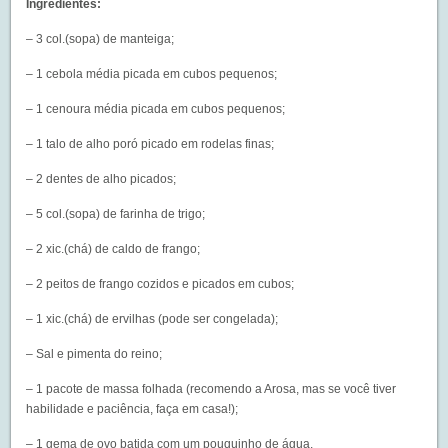
Ingredientes:
– 3 col.(sopa) de manteiga;
– 1 cebola média picada em cubos pequenos;
– 1 cenoura média picada em cubos pequenos;
– 1 talo de alho poró picado em rodelas finas;
– 2 dentes de alho picados;
– 5 col.(sopa) de farinha de trigo;
– 2 xic.(chá) de caldo de frango;
– 2 peitos de frango cozidos e picados em cubos;
– 1 xic.(chá) de ervilhas (pode ser congelada);
– Sal e pimenta do reino;
– 1 pacote de massa folhada (recomendo a Arosa, mas se você tiver
habilidade e paciência, faça em casa!);
– 1 gema de ovo batida com um pouquinho de água.