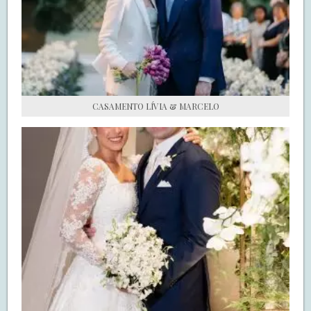
S.O.S CASADAS
FALE COM O SAY I DO
CASAMENTO LÍVIA & MARCELO