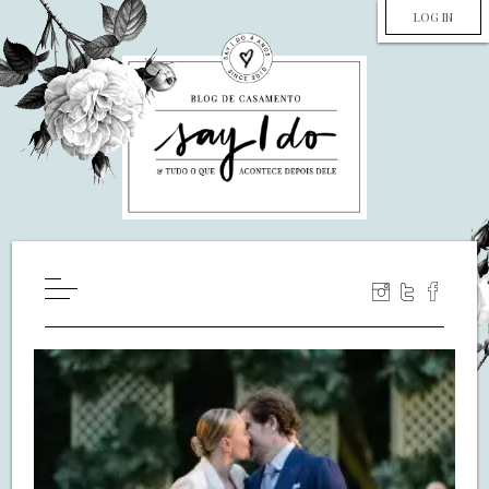
LOG IN
HOME
WILL YOU MARRY ME?
LUA DE MEL
COZINHA
DECORAÇÃO
DE NOIVA PRA NOIVA