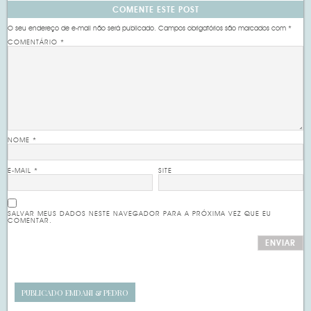
COMENTE ESTE POST
O seu endereço de e-mail não será publicado.
Campos obrigatórios são marcados com
*
COMENTÁRIO
*
NOME
*
E-MAIL
*
SITE
SALVAR MEUS DADOS NESTE NAVEGADOR PARA A PRÓXIMA VEZ QUE EU
COMENTAR.
PUBLICADO EM
DANI & PEDRO