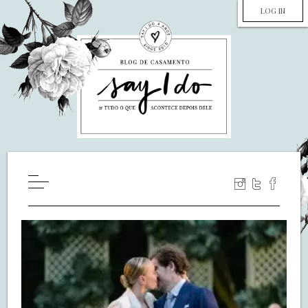
LOG IN
HOME
WILL YOU MARRY ME?
LUA DE MEL
COZINHA
DECORAÇÃO
DE NOIVA PRA NOIVA