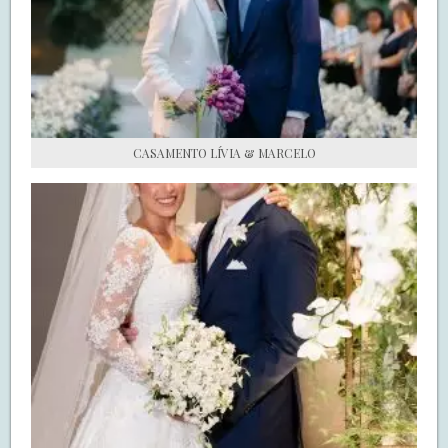
S.O.S CASADAS
FALE COM O SAY I DO
CASAMENTO LÍVIA & MARCELO