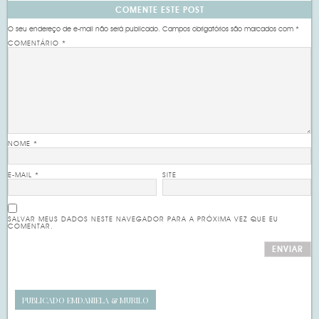
COMENTE ESTE POST
O seu endereço de e-mail não será publicado.
Campos obrigatórios são marcados com
*
COMENTÁRIO
*
NOME
*
E-MAIL
*
SITE
SALVAR MEUS DADOS NESTE NAVEGADOR PARA A PRÓXIMA VEZ QUE EU
COMENTAR.
PUBLICADO EM
DANIELA & MURILO