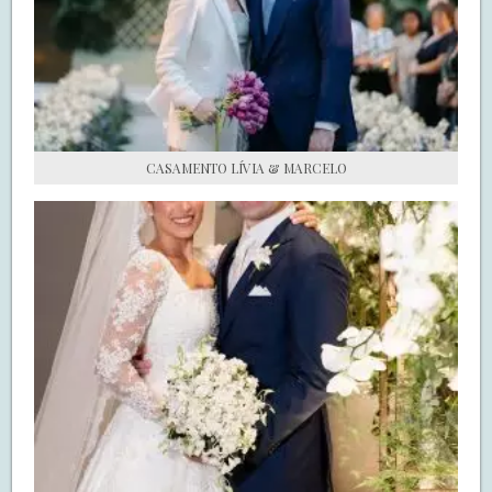
S.O.S CASADAS
FALE COM O SAY I DO
CASAMENTO LÍVIA & MARCELO