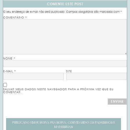
COMENTE ESTE POST
O seu endereço de e-mail não será publicado.
Campos obrigatórios são marcados com
*
COMENTÁRIO
*
NOME
*
E-MAIL
*
SITE
SALVAR MEUS DADOS NESTE NAVEGADOR PARA A PRÓXIMA VEZ QUE EU
COMENTAR.
PUBLICADO EM
DE NOIVA PRA NOIVA: CONVIDANDO OS PADRINHOS E
MADRINHAS!