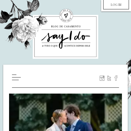
LOG IN
HOME
WILL YOU MARRY ME?
LUA DE MEL
COZINHA
DECORAÇÃO
DE NOIVA PRA NOIVA