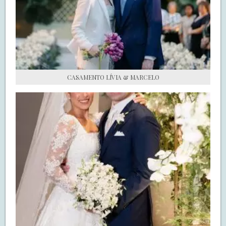
S.O.S CASADAS
FALE COM O SAY I DO
CASAMENTO LÍVIA & MARCELO