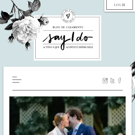
LOG IN
HOME
WILL YOU MARRY ME?
LUA DE MEL
COZINHA
DECORAÇÃO
DE NOIVA PRA NOIVA