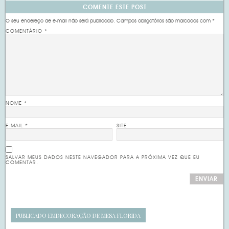
COMENTE ESTE POST
O seu endereço de e-mail não será publicado.
Campos obrigatórios são marcados com
*
COMENTÁRIO
*
NOME
*
E-MAIL
*
SITE
SALVAR MEUS DADOS NESTE NAVEGADOR PARA A PRÓXIMA VEZ QUE EU
COMENTAR.
PUBLICADO EM
DECORAÇÃO DE MESA FLORIDA