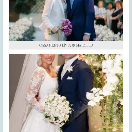
S.O.S CASADAS
FALE COM O SAY I DO
CASAMENTO LÍVIA & MARCELO