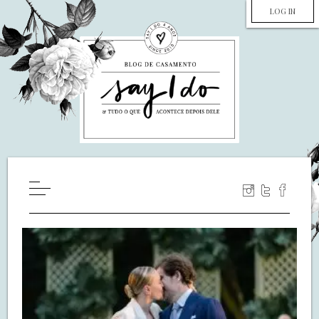
LOG IN
HOME
WILL YOU MARRY ME?
LUA DE MEL
COZINHA
DECORAÇÃO
DE NOIVA PRA NOIVA