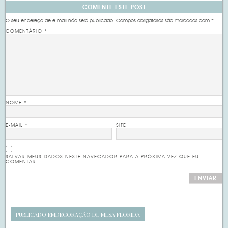
COMENTE ESTE POST
O seu endereço de e-mail não será publicado.
Campos obrigatórios são marcados com
*
COMENTÁRIO
*
NOME
*
E-MAIL
*
SITE
SALVAR MEUS DADOS NESTE NAVEGADOR PARA A PRÓXIMA VEZ QUE EU
COMENTAR.
PUBLICADO EM
DECORAÇÃO DE MESA FLORIDA