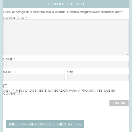
COMENTE ESTE POST
O seu endereço de e-mail não será publicado.
Campos obrigatórios são marcados com
*
COMENTÁRIO
*
NOME
*
E-MAIL
*
SITE
SALVAR MEUS DADOS NESTE NAVEGADOR PARA A PRÓXIMA VEZ QUE EU
COMENTAR.
PUBLICADO EM
DECORAÇÃO DE MESA FLORIDA