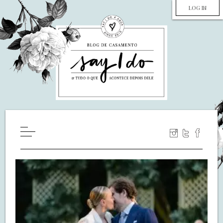
LOG IN
HOME
WILL YOU MARRY ME?
LUA DE MEL
COZINHA
DECORAÇÃO
DE NOIVA PRA NOIVA