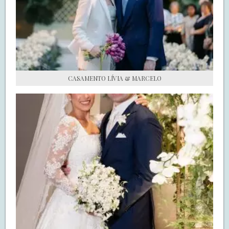
S.O.S CASADAS
FALE COM O SAY I DO
CASAMENTO LÍVIA & MARCELO