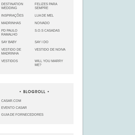
DESTINATION
FELIZES PARA
WEDDING
SEMPRE
INSPIRAÇÕES
LUA DE MEL
MADRINHAS
NOIVADO
PD PAULO
S.O.S CASADAS
RAMALHO
SAY BABY
SAY I DO
VESTIDO DE
VESTIDO DE NOIVA
MADRINHA
VESTIDOS
WILL YOU MARRY
ME?
BLOGROLL
CASAR.COM
EVENTO CASAR
GUIA DE FORNECEDORES