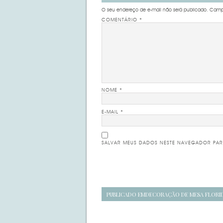
O seu endereço de e-mail não será publicado.
Campo
COMENTÁRIO
*
NOME
*
E-MAIL
*
SALVAR MEUS DADOS NESTE NAVEGADOR PAR
Navegação
PUBLICADO EM
DECORAÇÃO DE MESA FLORI
de