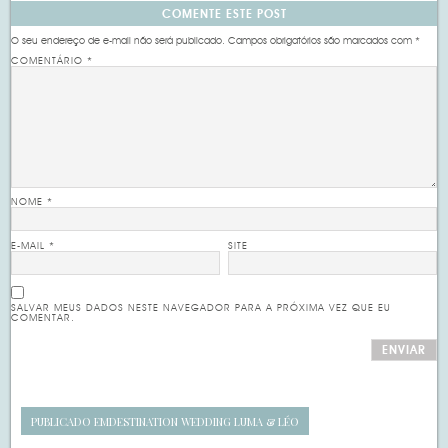
COMENTE ESTE POST
O seu endereço de e-mail não será publicado.
Campos obrigatórios são marcados com
*
COMENTÁRIO
*
NOME
*
E-MAIL
*
SITE
SALVAR MEUS DADOS NESTE NAVEGADOR PARA A PRÓXIMA VEZ QUE EU
COMENTAR.
PUBLICADO EM
DESTINATION WEDDING LUMA & LÉO