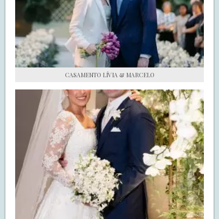
S.O.S CASADAS
FALE COM O SAY I DO
CASAMENTO LÍVIA & MARCELO