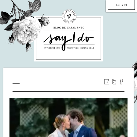
LOG IN
HOME
WILL YOU MARRY ME?
LUA DE MEL
COZINHA
DECORAÇÃO
DE NOIVA PRA NOIVA