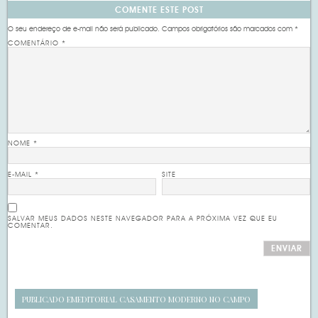
COMENTE ESTE POST
O seu endereço de e-mail não será publicado.
Campos obrigatórios são marcados com
*
COMENTÁRIO
*
NOME
*
E-MAIL
*
SITE
SALVAR MEUS DADOS NESTE NAVEGADOR PARA A PRÓXIMA VEZ QUE EU
COMENTAR.
PUBLICADO EM
EDITORIAL CASAMENTO MODERNO NO CAMPO