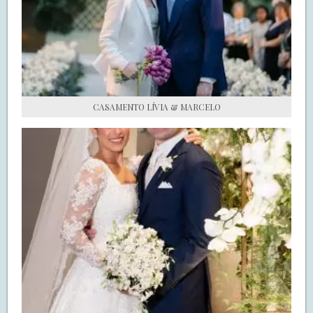
S.O.S CASADAS
FALE COM O SAY I DO
CASAMENTO LÍVIA & MARCELO