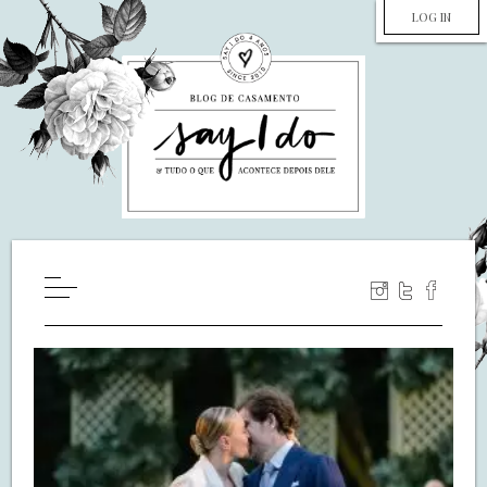
LOG IN
HOME
WILL YOU MARRY ME?
LUA DE MEL
COZINHA
DECORAÇÃO
DE NOIVA PRA NOIVA