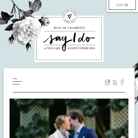
LOG IN
HOME
WILL YOU MARRY ME?
LUA DE MEL
COZINHA
DECORAÇÃO
DE NOIVA PRA NOIVA