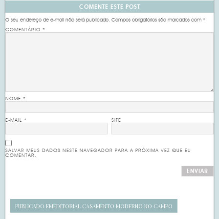
COMENTE ESTE POST
O seu endereço de e-mail não será publicado.
Campos obrigatórios são marcados com
*
COMENTÁRIO
*
NOME
*
E-MAIL
*
SITE
SALVAR MEUS DADOS NESTE NAVEGADOR PARA A PRÓXIMA VEZ QUE EU
COMENTAR.
PUBLICADO EM
EDITORIAL CASAMENTO MODERNO NO CAMPO