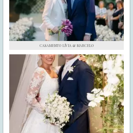
S.O.S CASADAS
FALE COM O SAY I DO
CASAMENTO LÍVIA & MARCELO