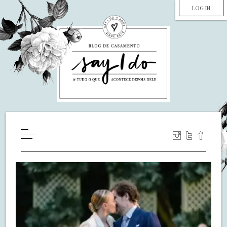
LOG IN
HOME
WILL YOU MARRY ME?
LUA DE MEL
COZINHA
DECORAÇÃO
DE NOIVA PRA NOIVA