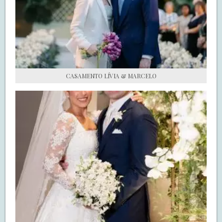
S.O.S CASADAS
FALE COM O SAY I DO
CASAMENTO LÍVIA & MARCELO