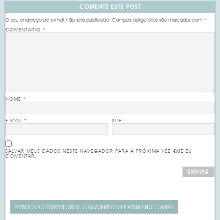
COMENTE ESTE POST
O seu endereço de e-mail não será publicado.
Campos obrigatórios são marcados com
*
COMENTÁRIO
*
NOME
*
E-MAIL
*
SITE
SALVAR MEUS DADOS NESTE NAVEGADOR PARA A PRÓXIMA VEZ QUE EU
COMENTAR.
PUBLICADO EM
EDITORIAL CASAMENTO MODERNO NO CAMPO