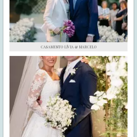
S.O.S CASADAS
FALE COM O SAY I DO
CASAMENTO LÍVIA & MARCELO