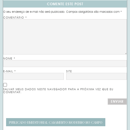
COMENTE ESTE POST
O seu endereço de e-mail não será publicado.
Campos obrigatórios são marcados com
*
COMENTÁRIO
*
NOME
*
E-MAIL
*
SITE
SALVAR MEUS DADOS NESTE NAVEGADOR PARA A PRÓXIMA VEZ QUE EU
COMENTAR.
PUBLICADO EM
EDITORIAL CASAMENTO MODERNO NO CAMPO