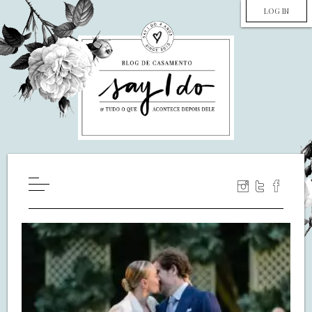
LOG IN
HOME
WILL YOU MARRY ME?
LUA DE MEL
COZINHA
DECORAÇÃO
DE NOIVA PRA NOIVA