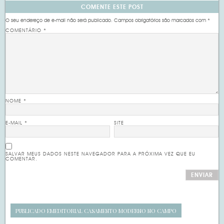
COMENTE ESTE POST
O seu endereço de e-mail não será publicado.
Campos obrigatórios são marcados com
*
COMENTÁRIO
*
NOME
*
E-MAIL
*
SITE
SALVAR MEUS DADOS NESTE NAVEGADOR PARA A PRÓXIMA VEZ QUE EU
COMENTAR.
PUBLICADO EM
EDITORIAL CASAMENTO MODERNO NO CAMPO