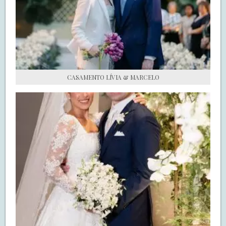
S.O.S CASADAS
FALE COM O SAY I DO
CASAMENTO LÍVIA & MARCELO