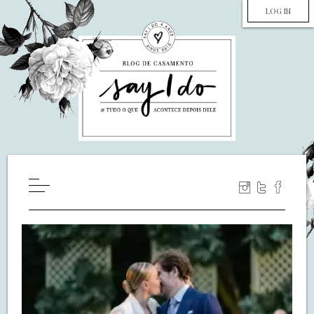
LOG IN
HOME
WILL YOU MARRY ME?
LUA DE MEL
COZINHA
DECORAÇÃO
DE NOIVA PRA NOIVA