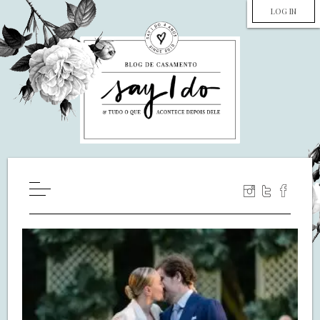
LOG IN
HOME
WILL YOU MARRY ME?
LUA DE MEL
COZINHA
DECORAÇÃO
DE NOIVA PRA NOIVA