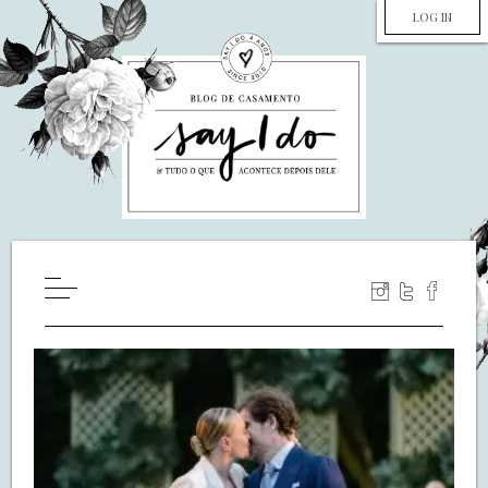
LOG IN
HOME
WILL YOU MARRY ME?
LUA DE MEL
COZINHA
DECORAÇÃO
DE NOIVA PRA NOIVA