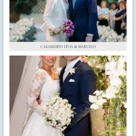
S.O.S CASADAS
FALE COM O SAY I DO
CASAMENTO LÍVIA & MARCELO