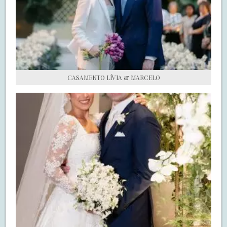
S.O.S CASADAS
FALE COM O SAY I DO
CASAMENTO LÍVIA & MARCELO