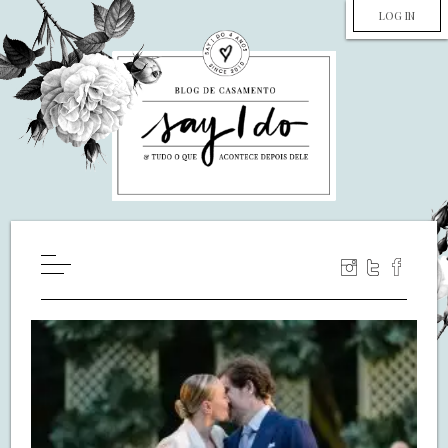
LOG IN
HOME
WILL YOU MARRY ME?
LUA DE MEL
COZINHA
DECORAÇÃO
DE NOIVA PRA NOIVA