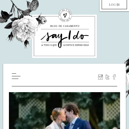
LOG IN
HOME
WILL YOU MARRY ME?
LUA DE MEL
COZINHA
DECORAÇÃO
DE NOIVA PRA NOIVA