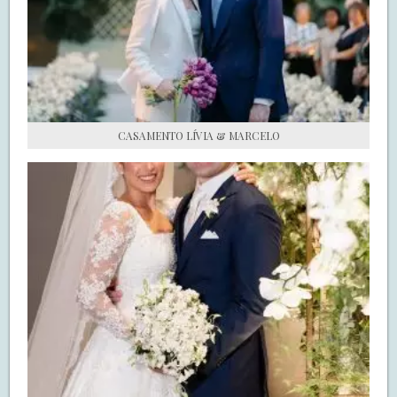
S.O.S CASADAS
FALE COM O SAY I DO
CASAMENTO LÍVIA & MARCELO