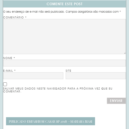
COMENTE ESTE POST
O seu endereço de e-mail não será publicado.
Campos obrigatórios são marcados com
*
COMENTÁRIO
*
NOME
*
E-MAIL
*
SITE
SALVAR MEUS DADOS NESTE NAVEGADOR PARA A PRÓXIMA VEZ QUE EU
COMENTAR.
PUBLICADO EM
FASHION CASAR SP 2018 – MARIANA BIASI