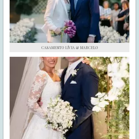
S.O.S CASADAS
FALE COM O SAY I DO
CASAMENTO LÍVIA & MARCELO