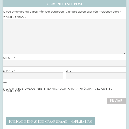
COMENTE ESTE POST
O seu endereço de e-mail não será publicado.
Campos obrigatórios são marcados com
*
COMENTÁRIO
*
NOME
*
E-MAIL
*
SITE
SALVAR MEUS DADOS NESTE NAVEGADOR PARA A PRÓXIMA VEZ QUE EU
COMENTAR.
PUBLICADO EM
FASHION CASAR SP 2018 – MARIANA BIASI