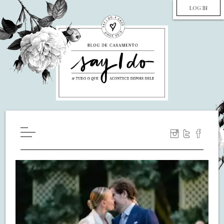
LOG IN
HOME
WILL YOU MARRY ME?
LUA DE MEL
COZINHA
DECORAÇÃO
DE NOIVA PRA NOIVA