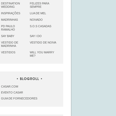
DESTINATION
FELIZES PARA
WEDDING
SEMPRE
INSPIRAÇÕES
LUA DE MEL
MADRINHAS
NOIVADO
PD PAULO
S.O.S CASADAS
RAMALHO
SAY BABY
SAY I DO
VESTIDO DE
VESTIDO DE NOIVA
MADRINHA
VESTIDOS
WILL YOU MARRY
ME?
BLOGROLL
CASAR.COM
EVENTO CASAR
GUIA DE FORNECEDORES