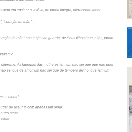
nsistem em ensinar a vivê-la, de forma íntegra, oferecendo amor
e”, “coração de mãe”…
coração de mãe” nos “anjos da guarda” de Seus filhos (que, aliás, foram
avazam?
iferente. As lágrimas das mulheres têm um não sei quê que não quer
m não sei quê de amor, um não sei quê de tempero divino, que tem um
m os olhos?
mudar de assunto com apenas um olhar.
outro olhar.
 olhar.