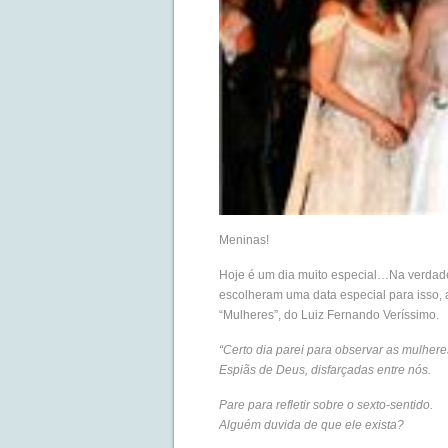
Meninas!
Hoje é um dia muito especial…Na verdade 
escolheram uma data especial para isso, 
“Mulheres”, do Luiz Fernando Veríssimo.
“Certo dia parei para observar as mulher
Espiãs de Deus, disfarçadas entre nós.
Pare para refletir sobre o sexto-sentido.
Alguém duvida de que ele exista?