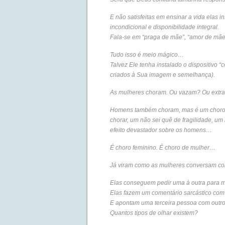
E não satisfeitas em ensinar a vida elas i
incondicional e disponibilidade integral.
Fala-se em “praga de mãe”, “amor de mã
Tudo isso é meio mágico…
Talvez Ele tenha instalado o dispositivo “
criados à Sua imagem e semelhança).
As mulheres choram. Ou vazam? Ou extr
Homens também choram, mas é um choro d
chorar, um não sei quê de fragilidade, u
efeito devastador sobre os homens…
É choro feminino. É choro de mulher…
Já viram como as mulheres conversam co
Elas conseguem pedir uma à outra para 
Elas fazem um comentário sarcástico com 
E apontam uma terceira pessoa com outro
Quantos tipos de olhar existem?