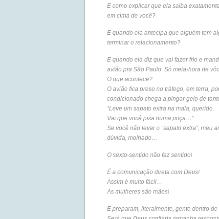
E como explicar que ela saiba exatamente
em cima de você?
E quando ela antecipa que alguém tem al
terminar o relacionamento?
E quando ela diz que vai fazer frio e man
avião pra São Paulo. Só meia-hora de vôo. 
O que acontece?
O avião fica preso no tráfego, em terra, p
condicionado chega a pingar gelo de tanto 
“Leve um sapato extra na mala, querido.
Vai que você pisa numa poça…”
Se você não levar o “sapato extra”, meu a
dúvida, molhado…
O sexto-sentido não faz sentido!
É a comunicação direta com Deus!
Assim é muito fácil…
As mulheres são mães!
E preparam, literalmente, gente dentro de 
Será que Deus confiaria tamanha respons