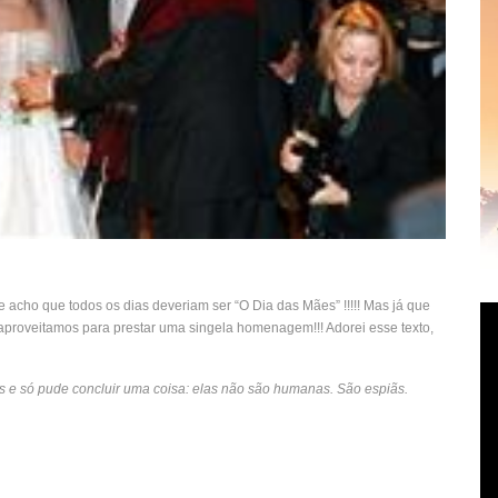
acho que todos os dias deveriam ser “O Dia das Mães” !!!!! Mas já que
aproveitamos para prestar uma singela homenagem!!! Adorei esse texto,
es e só pude concluir uma coisa: elas não são humanas. São espiãs.