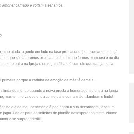
o amor encarnado e voltam a ser anjos.
o
 mãe ajuda a gente em tudo na fase pré-casório (sem contar que ela já
e amor que só saberemos explicar no dia em que formos mamães) e no dia
 pai que entra na Igreja e entrega a filha e é com ele que dançamos a
 A primeira porque a carinha de emoção da mãe tá demais…
s linda do mundo quando a noiva presta a homenagem e entra na Igreja
ho, mas tem noiva que entra com o pai e com a mãe…também é lindo!
es no dia do meu casamento é pedir para a sua decoradora, fazer um
e jogar 1 deles para as solteiras de plantão desesperadas rsrsrs, chame
 amar e se surpreender!!!!!