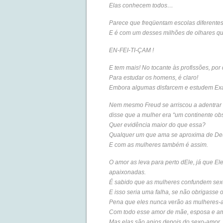
Elas conhecem todos…
Parece que freqüentam escolas diferente
E é com um desses milhões de olhares qu
EN-FEI-TI-ÇAM !
E tem mais! No tocante às profissões, p
Para estudar os homens, é claro!
Embora algumas disfarcem e estudem E
Nem mesmo Freud se arriscou a adentrar
disse que a mulher era “um continente ob
Quer evidência maior do que essa?
Qualquer um que ama se aproxima de De
E com as mulheres também é assim.
O amor as leva para perto dEle, já que El
apaixonadas.
É sabido que as mulheres confundem sex
E isso seria uma falha, se não obrigasse 
Pena que eles nunca verão as mulheres-a
Com todo esse amor de mãe, esposa e ami
Mas elas são anjos depois do sexo-amor.