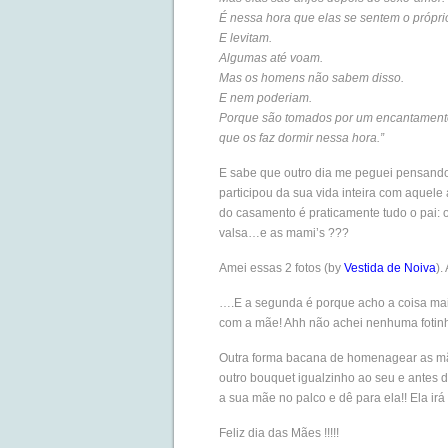
É nessa hora que elas se sentem o própri
E levitam.
Algumas até voam.
Mas os homens não sabem disso.
E nem poderiam.
Porque são tomados por um encantament
que os faz dormir nessa hora.”
E sabe que outro dia me peguei pensando,
participou da sua vida inteira com aquel
do casamento é praticamente tudo o pai: o
valsa…e as mami’s ???
Amei essas 2 fotos (by
Vestida de Noiva
).
….E a segunda é porque acho a coisa mai
com a mãe! Ahh não achei nenhuma fotin
Outra forma bacana de homenagear as mã
outro bouquet igualzinho ao seu e antes d
a sua mãe no palco e dê para ela!! Ela irá
Feliz dia das Mães !!!!!