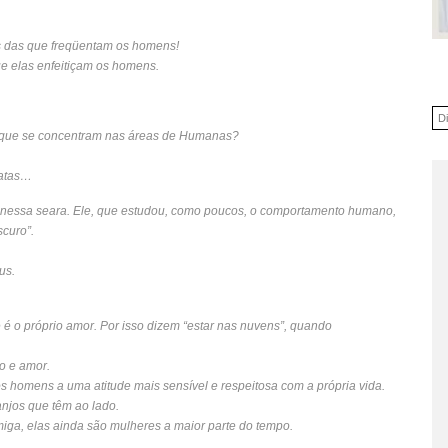
s das que freqüentam os homens!
e elas enfeitiçam os homens.
or que se concentram nas áreas de Humanas?
xatas…
 nessa seara. Ele, que estudou, como poucos, o comportamento humano,
scuro”.
us.
e é o próprio amor. Por isso dizem “estar nas nuvens”, quando
o e amor.
os homens a uma atitude mais sensível e respeitosa com a própria vida.
njos que têm ao lado.
ga, elas ainda são mulheres a maior parte do tempo.