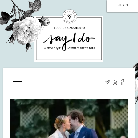
LOG IN
HOME
WILL YOU MARRY ME?
LUA DE MEL
COZINHA
DECORAÇÃO
DE NOIVA PRA NOIVA