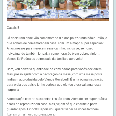
Casais!!!
Já decidiram onde vão comemorar o dia dos pais? Ainda não? Então, o
que acham de comemorar em casa, com um almoço super especial?
Aliás, nossos pais merecem esse carinho. Inclusive, se nosso
noivo/marido também for pai, a comemoração é em dobro, triplo…
Vamos lá! Reúna os outros pais da família e aproveite!
Bom, vou deixar a quantidade de convidados para vocês decidirem.
Mas, posso ajudar com a decoração da mesa, com uma mesa posta
lindíssima, produzida pelo
Vamos Receber
!!! É uma ótima inspiração
para o dia dos pais e tenho certeza que ele (ou eles) vai amar essa
surpresa.
A decoração com as suculentas fica tão linda. Além de ser super prática
e fácil de reproduzir em casa! Mas, vejam só que charme o porta
guardanapos. Lindo!!! Depois vou querer saber se vocês também
fizeram um almoço surpresa por aí.