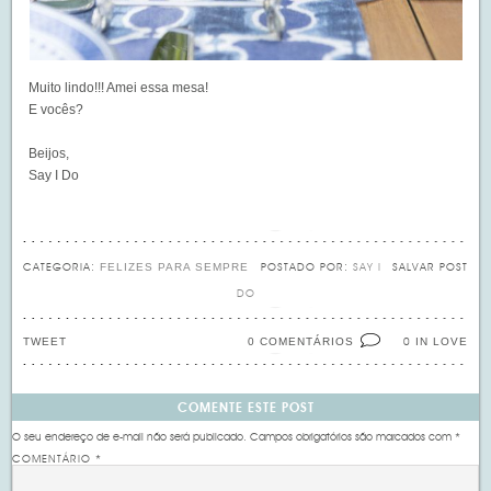
Muito lindo!!! Amei essa mesa!
E vocês?
Beijos,
Say I Do
FELIZES PARA SEMPRE
CATEGORIA:
POSTADO POR:
SAY I
SALVAR POST
DO
TWEET
0 COMENTÁRIOS
IN LOVE
0
COMENTE ESTE POST
O seu endereço de e-mail não será publicado.
Campos obrigatórios são marcados com
*
COMENTÁRIO
*