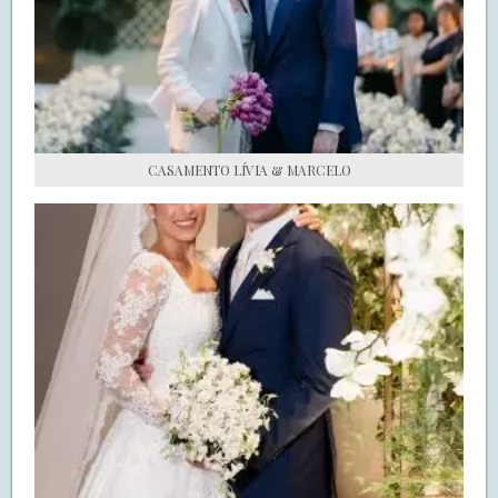
S.O.S CASADAS
FALE COM O SAY I DO
CASAMENTO LÍVIA & MARCELO