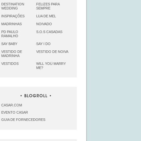
DESTINATION
FELIZES PARA
WEDDING
SEMPRE
INSPIRAÇÕES
LUA DE MEL
MADRINHAS
NOIVADO
PD PAULO
S.O.S CASADAS
RAMALHO
SAY BABY
SAY I DO
VESTIDO DE
VESTIDO DE NOIVA
MADRINHA
VESTIDOS
WILL YOU MARRY
ME?
BLOGROLL
CASAR.COM
EVENTO CASAR
GUIA DE FORNECEDORES