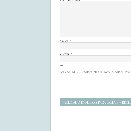
NOME
*
E-MAIL
*
SALVAR MEUS DADOS NESTE NAVEGADOR PAR
Navegação
PUBLICADO EM
FELIZES PARA SEMPRE – REC
de
posts