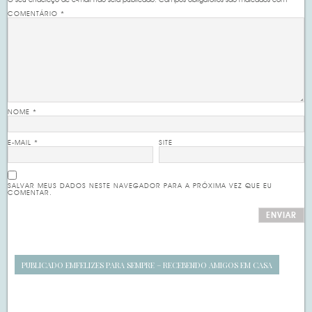
O seu endereço de e-mail não será publicado.
Campos obrigatórios são marcados com
*
COMENTÁRIO
*
NOME
*
E-MAIL
*
SITE
SALVAR MEUS DADOS NESTE NAVEGADOR PARA A PRÓXIMA VEZ QUE EU
COMENTAR.
PUBLICADO EM
FELIZES PARA SEMPRE – RECEBENDO AMIGOS EM CASA
Navegação