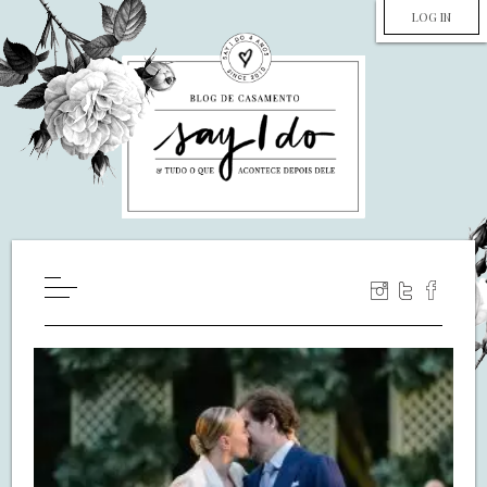
LOG IN
HOME
WILL YOU MARRY ME?
LUA DE MEL
COZINHA
DECORAÇÃO
DE NOIVA PRA NOIVA