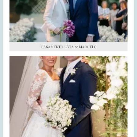
S.O.S CASADAS
FALE COM O SAY I DO
CASAMENTO LÍVIA & MARCELO