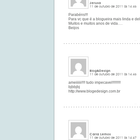
Jerusa
11 de outubro de 2011 às 14:46
Parabéns!!!
Para vc que é a blogueira mais linda e de
Muitos e muitos anos de vida….
Beijos
Blog&Design
11 de outubro de 2011 às 14:46
ameiiiiii!!!! tudo impecavel!!!!!!!!!
bjbbjbj
http://www.blogedesign.com.br
Carla Lemos
11 de outubro de 2011 às 14:47