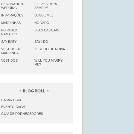
DESTINATION
FELIZES PARA
WEDDING
SEMPRE
INSPIRAÇÕES
LUA DE MEL
MADRINHAS
NOIVADO
PD PAULO
S.O.S CASADAS
RAMALHO
SAY BABY
SAY I DO
VESTIDO DE
VESTIDO DE NOIVA
MADRINHA
VESTIDOS
WILL YOU MARRY
ME?
BLOGROLL
CASAR.COM
EVENTO CASAR
GUIA DE FORNECEDORES