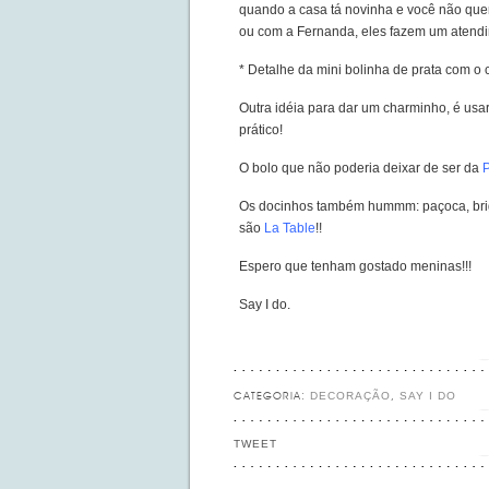
quando a casa tá novinha e você não quer 
ou com a Fernanda, eles fazem um atendi
* Detalhe da mini bolinha de prata com o 
Outra idéia para dar um charminho, é usar
prático!
O bolo que não poderia deixar de ser da
P
Os docinhos também hummm: paçoca, briga
são
La Table
!!
Espero que tenham gostado meninas!!!
Say I do.
DECORAÇÃO
SAY I DO
CATEGORIA:
,
TWEET