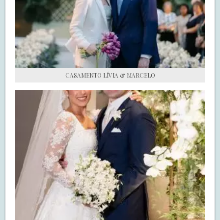
S.O.S CASADAS
FALE COM O SAY I DO
CASAMENTO LÍVIA & MARCELO