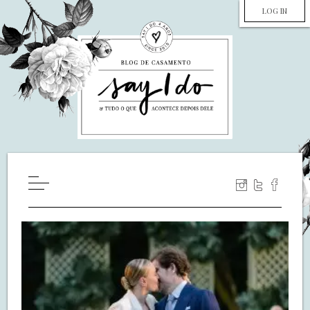
LOG IN
HOME
WILL YOU MARRY ME?
LUA DE MEL
COZINHA
DECORAÇÃO
DE NOIVA PRA NOIVA