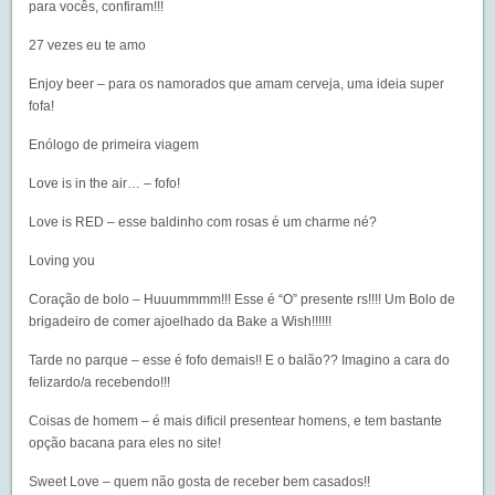
para vocês, confiram!!!
27 vezes eu te amo
Enjoy beer
– para os namorados que amam cerveja, uma ideia super
fofa!
Enólogo de primeira viagem
Love is in the air…
– fofo!
Love is RED
– esse baldinho com rosas é um charme né?
Loving you
Coração de bolo
– Huuummmm!!! Esse é “O” presente rs!!!! Um Bolo de
brigadeiro de comer ajoelhado da Bake a Wish!!!!!!
Tarde no parque
– esse é fofo demais!! E o balão?? Imagino a cara do
felizardo/a recebendo!!!
Coisas de homem
– é mais dificil presentear homens, e tem bastante
opção bacana para eles no site!
Sweet Love
– quem não gosta de receber bem casados!!