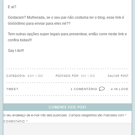
E ai?
Gostaram? Mulherada, se o seu par não costuma ler o blog, esse link é
óóóóótimo para enviar para eles né??
Tem outras opções super legais para presentear, então
corre neste link e
confira todas
!!!
Say I do!!!
SAY I DO
CATEGORIA:
POSTADO POR:
SAY I DO
SALVAR POST
TWEET
1 COMENTÁRIO
IN LOVE
4
COMENTE ESTE POST
O seu endereço de e-mail não será publicado.
Campos obrigatórios são marcados com
*
COMENTÁRIO
*