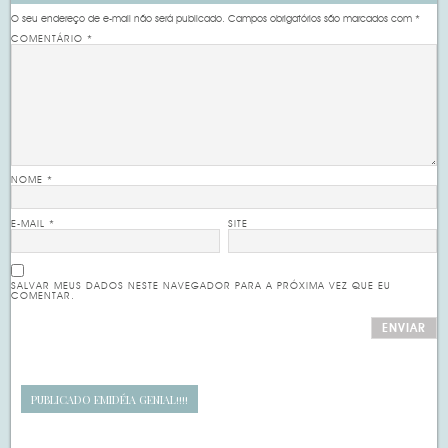
O seu endereço de e-mail não será publicado.
Campos obrigatórios são marcados com
*
COMENTÁRIO
*
NOME
*
E-MAIL
*
SITE
SALVAR MEUS DADOS NESTE NAVEGADOR PARA A PRÓXIMA VEZ QUE EU
COMENTAR.
PUBLICADO EM
IDÉIA GENIAL!!!!