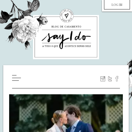
LOG IN
HOME
WILL YOU MARRY ME?
LUA DE MEL
COZINHA
DECORAÇÃO
DE NOIVA PRA NOIVA