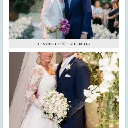
S.O.S CASADAS
FALE COM O SAY I DO
CASAMENTO LÍVIA & MARCELO