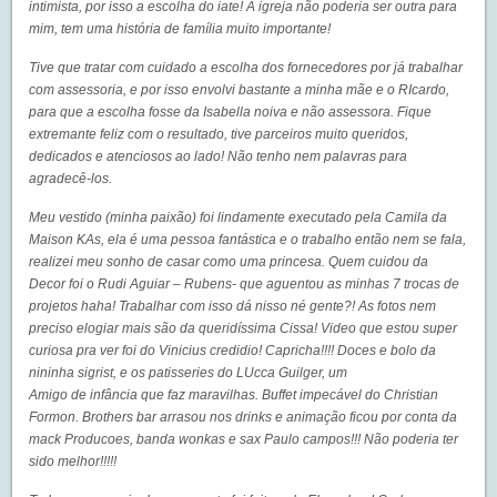
intimista, por isso a escolha do iate! A igreja não poderia ser outra para
mim, tem uma história de família muito importante!
Tive que tratar com cuidado a escolha dos fornecedores por já trabalhar
com assessoria, e por isso envolvi bastante a minha mãe e o RIcardo,
para que a escolha fosse da Isabella noiva e não assessora. Fique
extremante feliz com o resultado, tive parceiros muito queridos,
dedicados e atenciosos ao lado! Não tenho nem palavras para
agradecê-los.
Meu vestido (minha paixão) foi lindamente executado pela Camila da
Maison KAs, ela é uma pessoa fantástica e o trabalho então nem se fala,
realizei meu sonho de casar como uma princesa. Quem cuidou da
Decor foi o Rudi Aguiar – Rubens- que aguentou as minhas 7 trocas de
projetos haha! Trabalhar com isso dá nisso né gente?! As fotos nem
preciso elogiar mais são da queridíssima Cissa! Video que estou super
curiosa pra ver foi do Vinicius credidio! Capricha!!!! Doces e bolo da
nininha sigrist, e os patisseries do LUcca Guilger, um
Amigo de infância que faz maravilhas. Buffet impecável do Christian
Formon. Brothers bar arrasou nos drinks e animação ficou por conta da
mack Producoes, banda wonkas e sax Paulo campos!!! Não poderia ter
sido melhor!!!!!