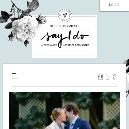
LOG IN
HOME
WILL YOU MARRY ME?
LUA DE MEL
COZINHA
DECORAÇÃO
DE NOIVA PRA NOIVA