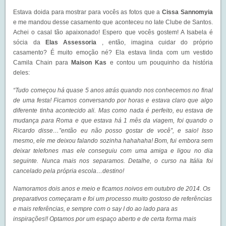
Estava doida para mostrar para vocês as fotos que a
Cissa Sannomyia
e me mandou desse casamento que aconteceu no Iate Clube de Santos.
Achei o casal tão apaixonado! Espero que vocês gostem! A Isabela é
sócia da
Elas Assessoria
, então, imagina cuidar do próprio
casamento? É muito emoção né? Ela estava linda com um vestido
Camila Chain para
Maison Kas
e contou um pouquinho da história
deles:
“Tudo começou há quase 5 anos atrás quando nos conhecemos no final
de uma festa! Ficamos conversando por horas e estava claro que algo
diferente tinha acontecido ali. Mas como nada é perfeito, eu estava de
mudança para Roma e que estava há 1 mês da viagem, foi quando o
Ricardo disse…”então eu não posso gostar de você”, e saio! Isso
mesmo, ele me deixou falando sozinha hahahaha! Bom, fui embora sem
deixar telefones mas ele conseguiu com uma amiga e ligou no dia
seguinte. Nunca mais nos separamos. Detalhe, o curso na Itália foi
cancelado pela própria escola…destino!
Namoramos dois anos e meio e ficamos noivos em outubro de 2014. Os
preparativos começaram e foi um processo muito gostoso de referências
e mais referências, e sempre com o say I do ao lado para as
inspirações!! Optamos por um espaço aberto e de certa forma mais