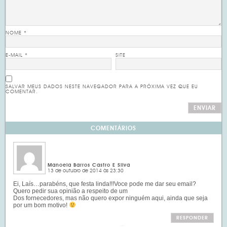
NOME
*
E-MAIL
*
SITE
SALVAR MEUS DADOS NESTE NAVEGADOR PARA A PRÓXIMA VEZ QUE EU
COMENTAR.
COMENTÁRIOS
Manoela Barros Castro E Silva
13 de outubro de 2014 às 23:30
Ei, Laís…parabéns, que festa linda!!!Voce pode me dar seu email?
Quero pedir sua opinião a respeito de um
Dos fornecedores, mas não quero expor ninguém aqui, ainda que seja
por um bom motivo!
RESPONDER