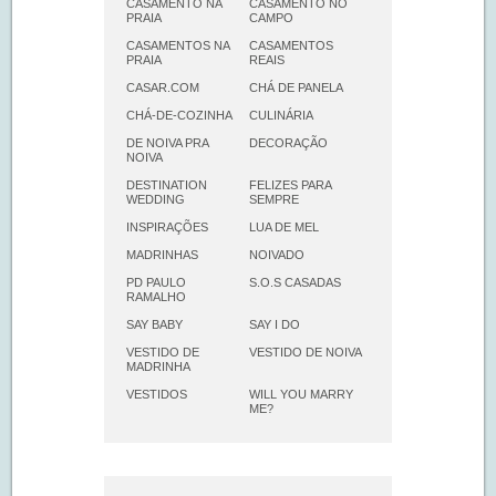
CASAMENTO NA
CASAMENTO NO
PRAIA
CAMPO
CASAMENTOS NA
CASAMENTOS
PRAIA
REAIS
CASAR.COM
CHÁ DE PANELA
CHÁ-DE-COZINHA
CULINÁRIA
DE NOIVA PRA
DECORAÇÃO
NOIVA
DESTINATION
FELIZES PARA
WEDDING
SEMPRE
INSPIRAÇÕES
LUA DE MEL
MADRINHAS
NOIVADO
PD PAULO
S.O.S CASADAS
RAMALHO
SAY BABY
SAY I DO
VESTIDO DE
VESTIDO DE NOIVA
MADRINHA
VESTIDOS
WILL YOU MARRY
ME?