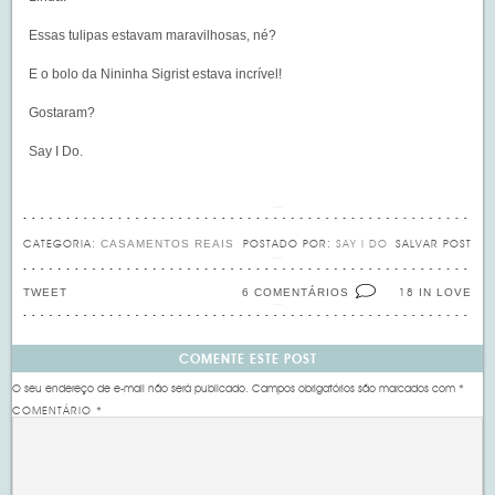
Essas tulipas estavam maravilhosas, né?
E o bolo da Nininha Sigrist estava incrível!
Gostaram?
Say I Do.
CASAMENTOS REAIS
CATEGORIA:
POSTADO POR:
SAY I DO
SALVAR POST
TWEET
6 COMENTÁRIOS
IN LOVE
18
COMENTE ESTE POST
O seu endereço de e-mail não será publicado.
Campos obrigatórios são marcados com
*
COMENTÁRIO
*