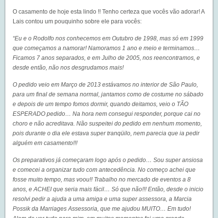
O casamento de hoje esta lindo !! Tenho certeza que vocês vão adorar! A
Lais contou um pouquinho sobre ele para vocês:
“Eu e o Rodolfo nos conhecemos em Outubro de 1998, mas só em 1999
que começamos a namorar! Namoramos 1 ano e meio e terminamos…
Ficamos 7 anos separados, e em Julho de 2005, nos reencontramos, e
desde então, não nos desgrudamos mais!
O pedido veio em Março de 2013 estávamos no interior de São Paulo,
para um final de semana normal, jantamos como de costume no sábado
e depois de um tempo fomos dormir, quando deitamos, veio o TÃO
ESPERADO pedido…
Na hora nem consegui responder, porque cai no
choro e não acreditava. Não suspeitei do pedido em nenhum momento,
pois durante o dia ele estava super tranqüilo, nem parecia que ia pedir
alguém em casamento!!!
Os preparativos já começaram logo após o pedido… Sou super ansiosa
e comecei a organizar tudo com antecedência. No começo achei que
fosse muito tempo, mas voou!! Trabalho no mercado de eventos a 8
anos, e ACHEI que seria mais fácil… Só que não!!! Então, desde o inicio
resolvi pedir a ajuda a uma amiga e uma super assessora, a Marcia
Possik da
Marriages Assessoria
, que me ajudou MUITO… Em tudo!