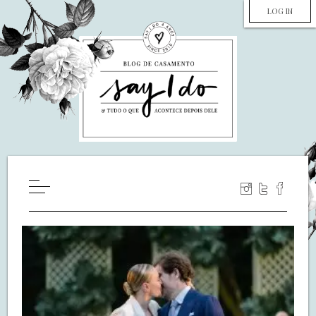
LOG IN
HOME
WILL YOU MARRY ME?
LUA DE MEL
COZINHA
DECORAÇÃO
DE NOIVA PRA NOIVA