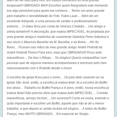
Alem de ver tudo para mim, em muitos momentos foi uma grande
terapeuta!!! OBRIGADA MA!!! Escolher quem fotografaria este momento
era algo previsível para quem me conhece… Tenho um amor grande
pelo trabalho e sensibilidade do Foto:
Fabio Laub
… Além de um
excelente fotógrafo, é uma pessoa de caráter e profissionalismo
extremo… O vídeo ficou por conta do
Vinícius Credidio
… Um amigo e
artista também!!! A decoração, que estava IMPECÁVEL, foi projetada por
uma grande amiga e madrinha de casamento Gabriela Feres Infantozi e
seu sócio o Mauricio Bacellar da
M. Bacellar
, e as flores… Ah! As
flores… Ficaram nas mãos do meu grande amigo André Pedrotti da
André Pedrotti Flores
! Para eles, mais que OBRIGADA!!! Ficou tudo
maravilhoso… De tirar o fôlego… Só elogios! Queria compartilhar com
pessoas que de alguma maneira acompanharam e torceram pelo meu
relacionamento com o Rodolfo desde o inicio!
A escolha da igreja ficou para o noivo… Os pais dele casaram-se na
Igreja São José, então, a escolha já estava feita! Já a escolha do Buffet
era obvia… Trabalho no
Buffet França
a 4 anos, então, nossa escolha já
estava feita!! Não preciso dizer que estava tudo IMPECÁVEL… Comida
maravilhosa, serviço incrível… Um sucesso!!! Como ex-noiva, entendo o
quão importante é escolher um Buffet, aquele que não te de o menor
trabalho, e que depois vc ainda receba mil elogios… A todos do Buffet
França, meu MUITO OBRIGADA… Em especial ao
Sergio