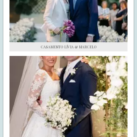
S.O.S CASADAS
FALE COM O SAY I DO
CASAMENTO LÍVIA & MARCELO