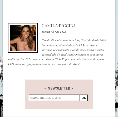
CAMILA PICCINI
autora do Say I Do
Camila Piccini comanda o blog Say I do desde 2009.
Formada em publicidade pela FAAP, entrou no
universo de casamento quando ficou noiva e sentiu
necessidade de dividir suas inspirações com outras
mulheres. Em 2011, assumiu o Grupo CASAR que comanda desde então como
CEO, do maior grupo do mercado de casamentos do Brasil.
NEWSLETTER