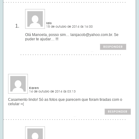
lais
15 de outubro de 2014 às 16:00
Olá Manoela, posso sim…
laisjacob@yahoo.com.br
. Se
puder te ajudar… !!!
RESPONDER
Karen
14 de outubro de 2014 às 03:13
Casamento lindo! Só as fotos que parecem que foram tiradas com o
celular =(
RESPONDER