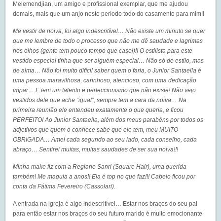
Melemendjian, um amigo e profissional exemplar, que me ajudou
demais, mais que um anjo neste período todo do casamento para mim!!
Me vestir de noiva, foi algo indescritível… Não existe um minuto se quer
que me lembre de todo o processo que não me dê saudade e lagrimas
nos olhos (gente tem pouco tempo que casei)!! O estilista para este
vestido especial tinha que ser alguém especial… Não só de estilo, mas
de alma… Não foi muito difícil saber quem o faria, o Junior Santaella é
uma pessoa maravilhosa, carinhoso, atencioso, com uma dedicação
impar… E tem um talento e perfeccionismo que não existe! Não vejo
vestidos dele que ache “igual”, sempre tem a cara da noiva… Na
primeira reunião ele entendeu exatamente o que queria, e ficou
PERFEITO! Ao Junior Santaella, além dos meus parabéns por todos os
adjetivos que quem o conhece sabe que ele tem, meu MUITO
OBRIGADA… Amei cada segundo ao seu lado, cada conselho, cada
abraço… Sentirei muitas, muitas saudades de ser sua noiva!!!
Minha make fiz com a Regiane Sanri (
Square Hair
), uma querida
também! Me maquia a anos!! Ela é top no que faz!!! Cabelo ficou por
conta da Fátima Fevereiro (Cassolari).
A entrada na igreja é algo indescritível… Estar nos braços do seu pai
para então estar nos braços do seu futuro marido é muito emocionante