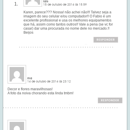
lais
15 de outubro de 2014 às 15:59
Karen, parece??? Nossa! não achei não!!! Talvez seja a
imagem do seu celular e/ou computador!! O Fabio é um
excelente profissional e usa os melhores equipamentos
que há, assim como tantos outros!! Vale a pena (se vc for
casar) dar uma procurada no nome dele no mercado.!!
Beijos
RESPONDER
ma
14 de outubro de 2014 às 23:12
Decor e flores maravilhosas!
A foto da noiva chorando esta linda tmbm!
RESPONDER