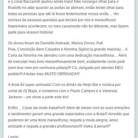
e o coral
Baccarelli
ajudou ainda mais! Não consegui olhar para o
Rodolfo no altar quando as portas se abriram, então tentei olhar para
todas as pessoas que até lá foram testemunhar nossa união… Ver
sorrisos de pessoas queridas que torcem por nós é maravilhoso!
Imprevistos acontecem, no meu casamento não foi diferente, mas fazem
parte para virarem história!
Os doces foram da
Danielle Andrade
,
Mariza Doces
,
Pati
Piva
,
Conceição Bem Casados
e
Nininha Sigrist
(a grande maioria)… A
Carla da Nininha me atendeu com uma dedicação maravilhosa… Além
de executar meu bolo maravilhosamente bem, exatamente como pedi
(sem tirar nem por nenhuma pétala)!!! Cá, obrigada por atender MEU
pedido!!! A todas meu MUITO OBRIGADA!!!
A festa foi super animada! Com os drinks da
Help! Bar
e música por
conta do
Dj Buga
, e contamos com o
Paulo Campos
e a
Vanessa
Jackson
– um show a parte este trio!
Enfim… Casar da muito trabalho!!! Alem de mexer com as suas emoções
e sentimentos geram uma grande expectativa com a festa!!! Acredito que
pudemos ter uma festa maravilhosa, regada a muita alegria, amor,
amizade e regada a grandes profissionais!!!! Valeu à pena!!!!”
Linda!