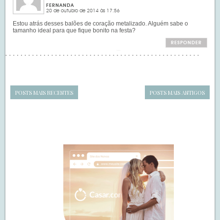
FERNANDA
20 de outubro de 2014 às 17:56
Estou atrás desses balões de coração metalizado. Alguém sabe o
tamanho ideal para que fique bonito na festa?
RESPONDER
POSTS MAIS RECENTES
POSTS MAIS ANTIGOS
Navegação
de
SIDEBAR
posts