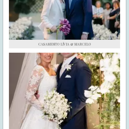
S.O.S CASADAS
FALE COM O SAY I DO
CASAMENTO LÍVIA & MARCELO