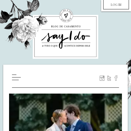
LOG IN
HOME
WILL YOU MARRY ME?
LUA DE MEL
COZINHA
DECORAÇÃO
DE NOIVA PRA NOIVA