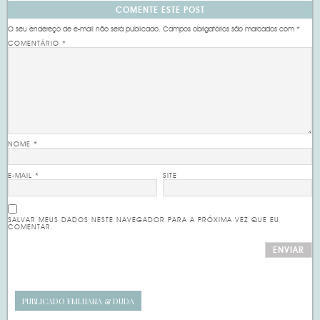
COMENTE ESTE POST
O seu endereço de e-mail não será publicado.
Campos obrigatórios são marcados com
*
COMENTÁRIO
*
NOME
*
E-MAIL
*
SITE
SALVAR MEUS DADOS NESTE NAVEGADOR PARA A PRÓXIMA VEZ QUE EU
COMENTAR.
PUBLICADO EM
LUANA & DUDA