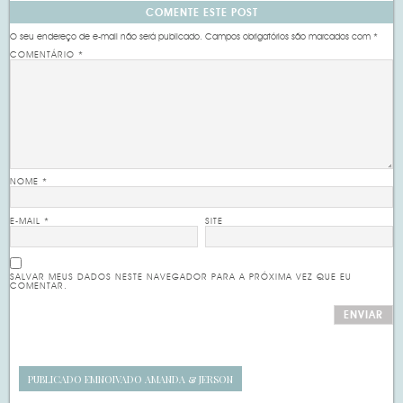
COMENTE ESTE POST
O seu endereço de e-mail não será publicado.
Campos obrigatórios são marcados com
*
COMENTÁRIO
*
NOME
*
E-MAIL
*
SITE
SALVAR MEUS DADOS NESTE NAVEGADOR PARA A PRÓXIMA VEZ QUE EU
COMENTAR.
PUBLICADO EM
NOIVADO AMANDA & JERSON