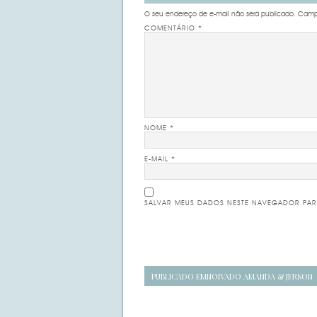
O seu endereço de e-mail não será publicado.
Campo
COMENTÁRIO
*
NOME
*
E-MAIL
*
SALVAR MEUS DADOS NESTE NAVEGADOR PAR
Navegação
PUBLICADO EM
NOIVADO AMANDA & JERSON
de