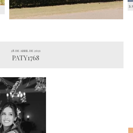
S
S
28 de abril de 2021
PATY1768