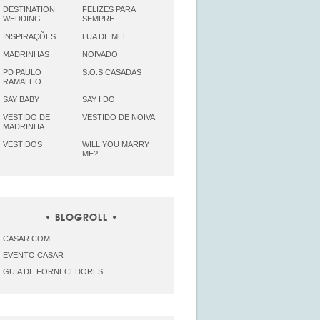
DESTINATION
FELIZES PARA
WEDDING
SEMPRE
INSPIRAÇÕES
LUA DE MEL
MADRINHAS
NOIVADO
PD PAULO
S.O.S CASADAS
RAMALHO
SAY BABY
SAY I DO
VESTIDO DE
VESTIDO DE NOIVA
MADRINHA
VESTIDOS
WILL YOU MARRY
ME?
BLOGROLL
CASAR.COM
EVENTO CASAR
GUIA DE FORNECEDORES