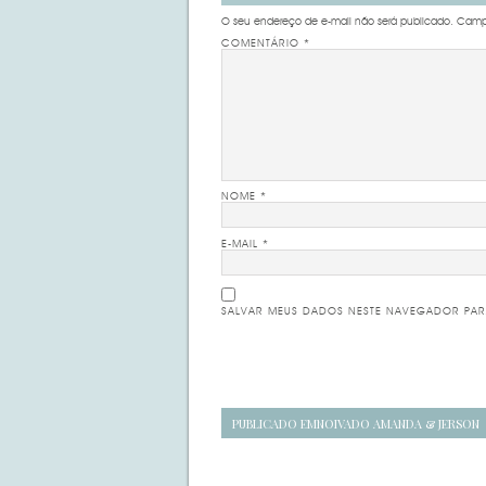
O seu endereço de e-mail não será publicado.
Campo
COMENTÁRIO
*
NOME
*
E-MAIL
*
SALVAR MEUS DADOS NESTE NAVEGADOR PAR
Navegação
PUBLICADO EM
NOIVADO AMANDA & JERSON
de