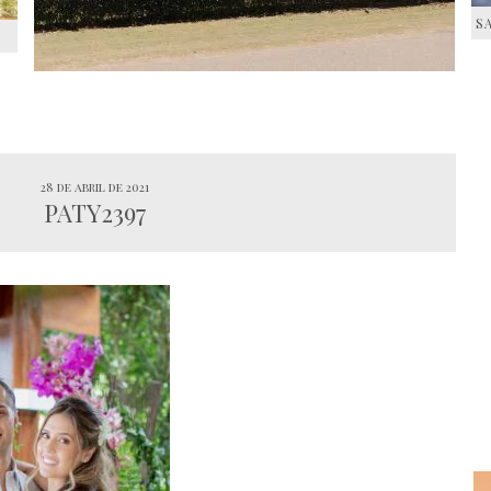
S
S
28 de abril de 2021
PATY2397