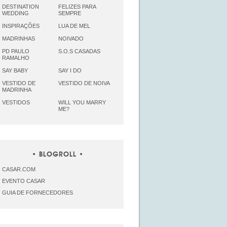
DESTINATION
FELIZES PARA
WEDDING
SEMPRE
INSPIRAÇÕES
LUA DE MEL
MADRINHAS
NOIVADO
PD PAULO
S.O.S CASADAS
RAMALHO
SAY BABY
SAY I DO
VESTIDO DE
VESTIDO DE NOIVA
MADRINHA
VESTIDOS
WILL YOU MARRY
ME?
BLOGROLL
CASAR.COM
EVENTO CASAR
GUIA DE FORNECEDORES