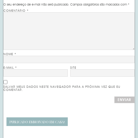
O seu endereço de e-mail não será publicado.
Campos obrigatórios são marcados com
*
COMENTÁRIO
*
NOME
*
E-MAIL
*
SITE
SALVAR MEUS DADOS NESTE NAVEGADOR PARA A PRÓXIMA VEZ QUE EU
COMENTAR.
PUBLICADO EM
NOIVADO EM CASA!