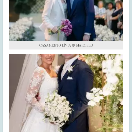
S.O.S CASADAS
FALE COM O SAY I DO
CASAMENTO LÍVIA & MARCELO