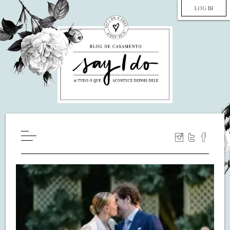
LOG IN
HOME
WILL YOU MARRY ME?
LUA DE MEL
COZINHA
DECORAÇÃO
DE NOIVA PRA NOIVA