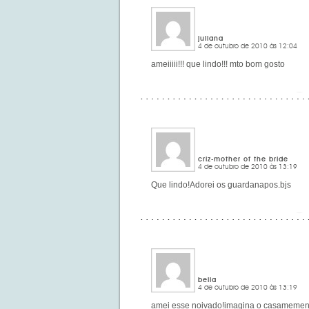
juliana
4 de outubro de 2010 às 12:04
ameiiiii!!! que lindo!!! mto bom gosto
criz-mother of the bride
4 de outubro de 2010 às 13:19
Que lindo!Adorei os guardanapos.bjs
bella
4 de outubro de 2010 às 13:19
amei esse noivado!imagina o casamement