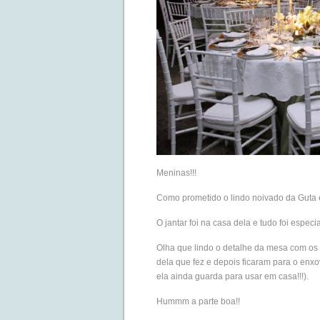
Meninas!!!
Como prometido o lindo noivado da Guta e 
O jantar foi na casa dela e tudo foi espe
Olha que lindo o detalhe da mesa com os 
dela que fez e depois ficaram para o enxov
ela ainda guarda para usar em casa!!!).
Hummm a parte boa!!