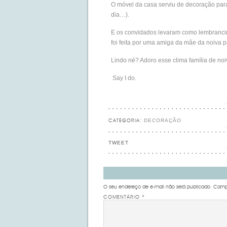
O móvel da casa serviu de decoração para
dia…).
E os convidados levaram como lembranci
foi feita por uma amiga da mãe da noiva p
Lindo né? Adoro esse clima família de noi
Say I do.
DECORAÇÃO
CATEGORIA:
TWEET
O seu endereço de e-mail não será publicado.
Campo
COMENTÁRIO
*