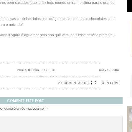
 os bem-casados (que já faz todo mundo entrar no clima para o grande
nha essas caixinhas fofas com drágeas de amendoas e chocolates, que
ara o noivado!
vado!!! Agora é aguardar pelo ano que vem, pois esse casório promete!!!
POSTADO POR:
SAY I DO
SALVAR POST
21 COMENTÁRIOS
IN LOVE
3
COMENTE ESTE POST
s obrigatórios são marcados com
*