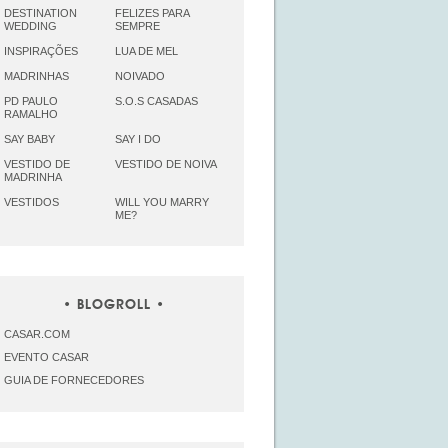
DESTINATION
FELIZES PARA
WEDDING
SEMPRE
INSPIRAÇÕES
LUA DE MEL
MADRINHAS
NOIVADO
PD PAULO
S.O.S CASADAS
RAMALHO
SAY BABY
SAY I DO
VESTIDO DE
VESTIDO DE NOIVA
MADRINHA
VESTIDOS
WILL YOU MARRY
ME?
BLOGROLL
CASAR.COM
EVENTO CASAR
GUIA DE FORNECEDORES