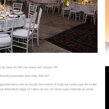
do Vavá do Will you marry me? abaixo !!!!!!
cialmente preparado pela mãe, fofo né?
guardanapos com as iniciais dos noivos (A Guta me contou que foi a mãe
al dela! Muito legal né? Além de dar um clima super intimista ao jantar