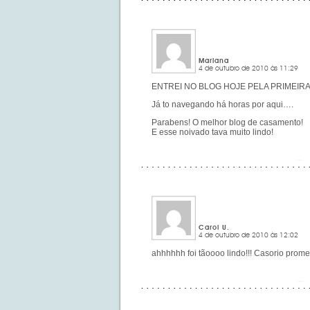
Mariana
4 de outubro de 2010 às 11:29
ENTREI NO BLOG HOJE PELA PRIMEIRA
Já to navegando há horas por aqui….
Parabens! O melhor blog de casamento!
E esse noivado tava muito lindo!
Carol U.
4 de outubro de 2010 às 12:02
ahhhhhh foi tãoooo lindo!!! Casorio promet