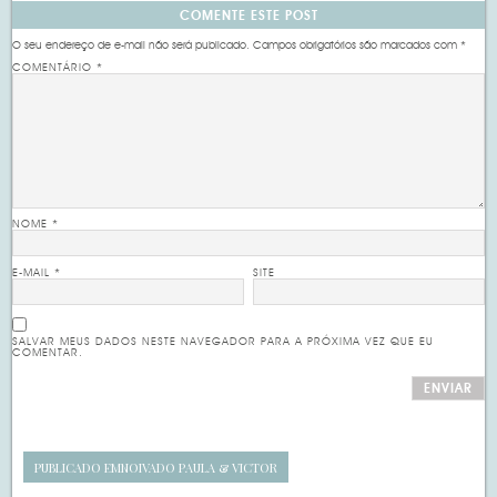
COMENTE ESTE POST
O seu endereço de e-mail não será publicado.
Campos obrigatórios são marcados com
*
COMENTÁRIO
*
NOME
*
E-MAIL
*
SITE
SALVAR MEUS DADOS NESTE NAVEGADOR PARA A PRÓXIMA VEZ QUE EU
COMENTAR.
PUBLICADO EM
NOIVADO PAULA & VICTOR