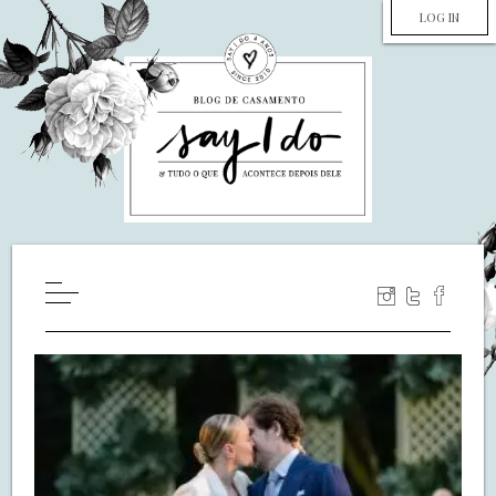
LOG IN
HOME
WILL YOU MARRY ME?
LUA DE MEL
COZINHA
DECORAÇÃO
DE NOIVA PRA NOIVA