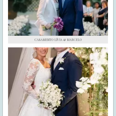
S.O.S CASADAS
FALE COM O SAY I DO
CASAMENTO LÍVIA & MARCELO