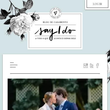
LOG IN
HOME
WILL YOU MARRY ME?
LUA DE MEL
COZINHA
DECORAÇÃO
DE NOIVA PRA NOIVA