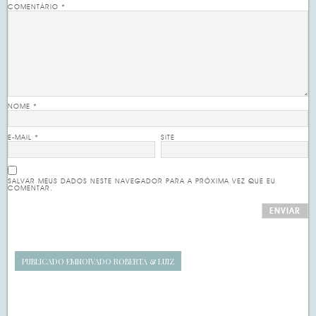
COMENTÁRIO
*
NOME
*
E-MAIL
*
SITE
SALVAR MEUS DADOS NESTE NAVEGADOR PARA A PRÓXIMA VEZ QUE EU
COMENTAR.
PUBLICADO EM
NOIVADO ROBERTA & LUIZ
Navegação