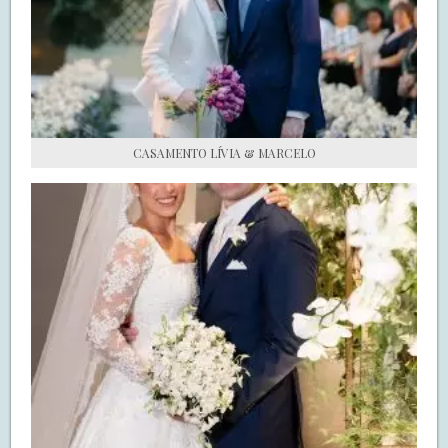
S.O.S CASADAS
FALE COM O SAY I DO
CASAMENTO LÍVIA & MARCELO