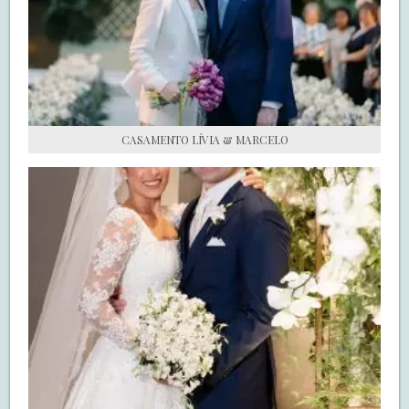
S.O.S CASADAS
FALE COM O SAY I DO
CASAMENTO LÍVIA & MARCELO