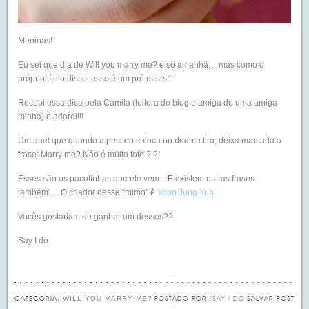
Meninas!
Eu sei que dia de Will you marry me? é só amanhã… mas como o
próprio título disse: esse é um pré rsrsrs!!!
Recebi essa dica pela Camila (leitora do blog e amiga de uma amiga
minha) e adorei!!!
Um anel que quando a pessoa coloca no dedo e tira, deixa marcada a
frase: Marry me? Não é muito fofo ?!?!
Esses são os pacotinhas que ele vem…E existem outras frases
também…. O criador desse “mimo” é
Yoon Jung Yun
.
Vocês gostariam de ganhar um desses??
Say I do.
WILL YOU MARRY ME?
CATEGORIA:
POSTADO POR:
SAY I DO
SALVAR POST