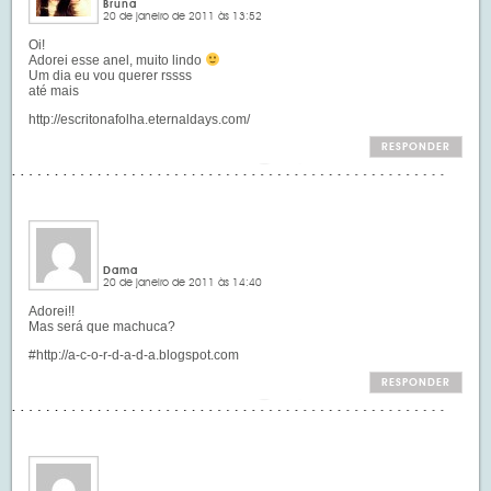
Bruna
20 de janeiro de 2011 às 13:52
Oi!
Adorei esse anel, muito lindo
Um dia eu vou querer rssss
até mais
http://escritonafolha.eternaldays.com/
RESPONDER
Dama
20 de janeiro de 2011 às 14:40
Adorei!!
Mas será que machuca?
#http://a-c-o-r-d-a-d-a.blogspot.com
RESPONDER