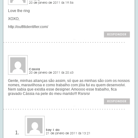
20 de janeiro de 2011 às 19:56
Love the ring
XOXO,
http://outfitidentifier.com/
RESPONDER
Cassia
20 de janeiro de 2011 às 20:43
Gente, minhas alianças são assim, só que as minhas são com os nossos
nomes, maravilhosa e como trabalho com jóia fui eu quem desenvolvi.
Nem sabia que existia esse designer. Amoooo esse trabalho, fica
gravado Cássia na pele do meu marido!!! Rsrsrsr
RESPONDER
Say I do
21 de janeiro de 2011 às 13:21