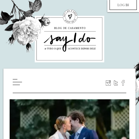
LOG IN
HOME
WILL YOU MARRY ME?
LUA DE MEL
COZINHA
DECORAÇÃO
DE NOIVA PRA NOIVA