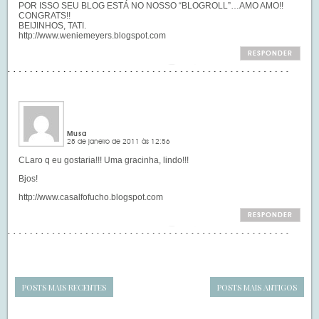
POR ISSO SEU BLOG ESTÁ NO NOSSO “BLOGROLL”…AMO AMO!!
CONGRATS!!
BEIJINHOS, TATI.
http://www.weniemeyers.blogspot.com
RESPONDER
Musa
28 de janeiro de 2011 às 12:56
CLaro q eu gostaria!!! Uma gracinha, lindo!!!
Bjos!
http://www.casalfofucho.blogspot.com
RESPONDER
POSTS MAIS RECENTES
POSTS MAIS ANTIGOS