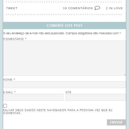
TWEET
19 COMENTÁRIOS
IN LOVE
2
COMENTE ESTE POST
O seu endereço de e-mail não será publicado.
Campos obrigatórios são marcados com
*
COMENTÁRIO
*
NOME
*
E-MAIL
*
SITE
SALVAR MEUS DADOS NESTE NAVEGADOR PARA A PRÓXIMA VEZ QUE EU
COMENTAR.