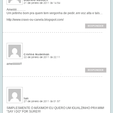
Gabriela Harbach
21 de janeiro de 2011 às 14:54
Ameiiiii………
Um jeitinho bom pra quem tem vergonha de pedir..em voz alta e tals…
http://www.cravo-ou-canela.blogspot.com/
RESPONDER
Cristina Nudelman
22 de janeiro de 2011 às 22:11
ameiiiiiiiiii!!
RESPONDER
Tati
27 de janeiro de 2011 às 01:57
SIMPLESMENTE O MÁXIMO!!! EU QUERO UM IGUALZINHO PRA MIM!
“SAY I DO” FOR SURE!!!!