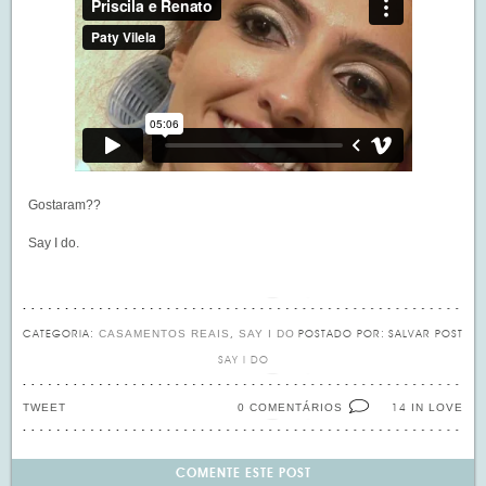
Gostaram??
Say I do.
CASAMENTOS REAIS
SAY I DO
CATEGORIA:
,
POSTADO POR:
SALVAR POST
SAY I DO
TWEET
0 COMENTÁRIOS
IN LOVE
14
COMENTE ESTE POST