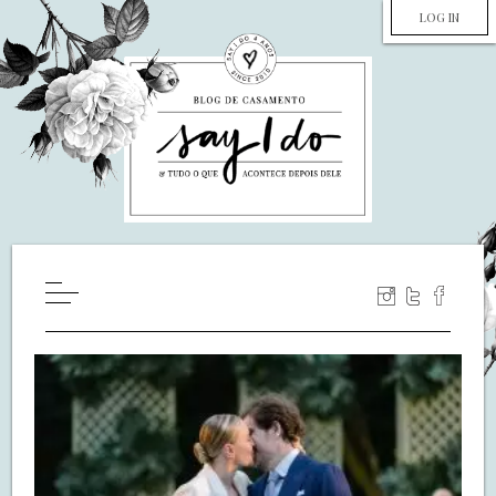
LOG IN
HOME
WILL YOU MARRY ME?
LUA DE MEL
COZINHA
DECORAÇÃO
DE NOIVA PRA NOIVA