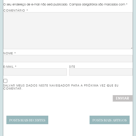
O seu endereço de e-mail não será publicado.
Campos obrigatórios são marcados com
*
COMENTÁRIO
*
NOME
*
E-MAIL
*
SITE
SALVAR MEUS DADOS NESTE NAVEGADOR PARA A PRÓXIMA VEZ QUE EU
COMENTAR.
POSTS MAIS RECENTES
POSTS MAIS ANTIGOS