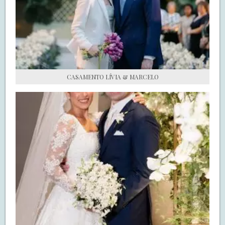
S.O.S CASADAS
FALE COM O SAY I DO
CASAMENTO LÍVIA & MARCELO