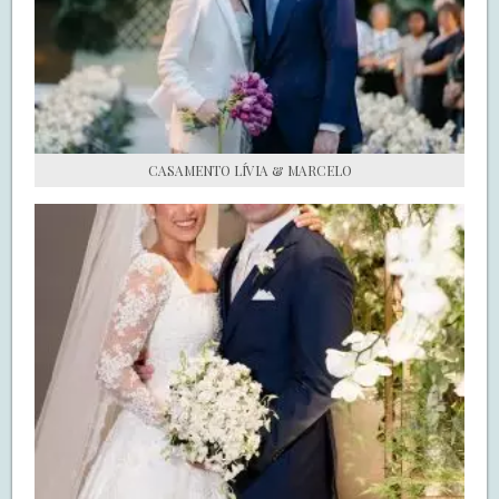
S.O.S CASADAS
FALE COM O SAY I DO
CASAMENTO LÍVIA & MARCELO