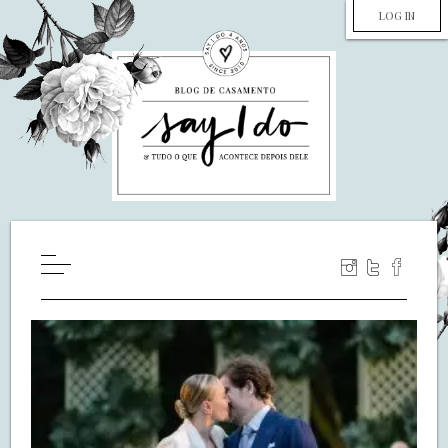
LOG IN
HOME
WILL YOU MARRY ME?
LUA DE MEL
COZINHA
DECORAÇÃO
DE NOIVA PRA NOIVA