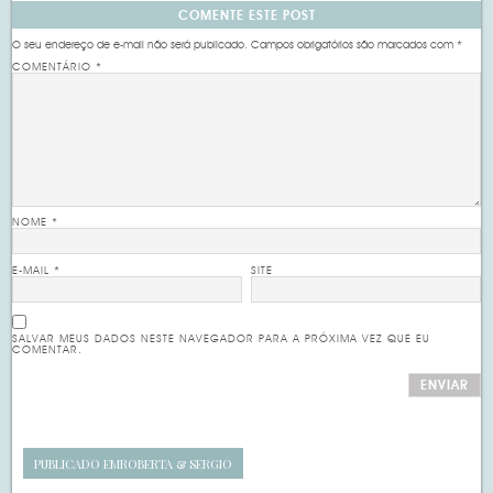
COMENTE ESTE POST
O seu endereço de e-mail não será publicado.
Campos obrigatórios são marcados com
*
COMENTÁRIO
*
NOME
*
E-MAIL
*
SITE
SALVAR MEUS DADOS NESTE NAVEGADOR PARA A PRÓXIMA VEZ QUE EU
COMENTAR.
PUBLICADO EM
ROBERTA & SERGIO